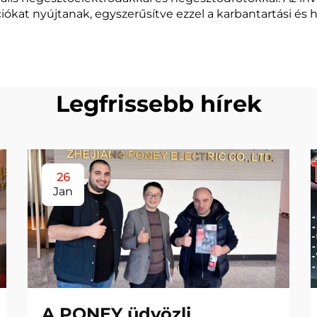
ciókat nyújtanak, egyszerűsítve ezzel a karbantartási és 
Legfrissebb hírek
26
Jan
A PONEY üdvözli