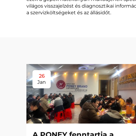
világos visszajelzést és diagnosztikai informá
a szervizköltségeket és az állásidőt.
26
Jan
A PONEY fenntartja a