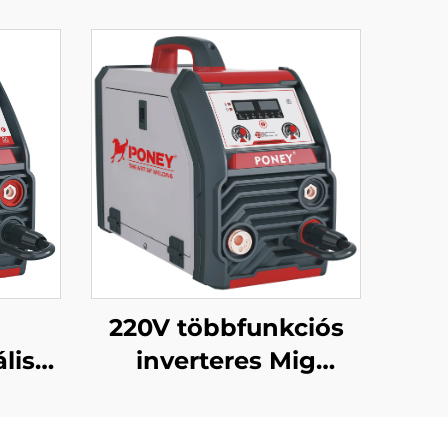
220V többfunkciós
lis
inverteres Mig
IG
hegesztőgép Mig-160
ig-
digitális jelvezérlésű