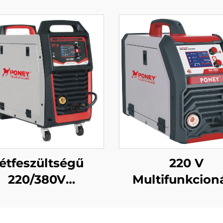
étfeszültségű
220 V
220/380V
Multifunkcioná
bbfunkciós Mig
Inverteres M
gesztőgép Mig-
Hegesztőgép M