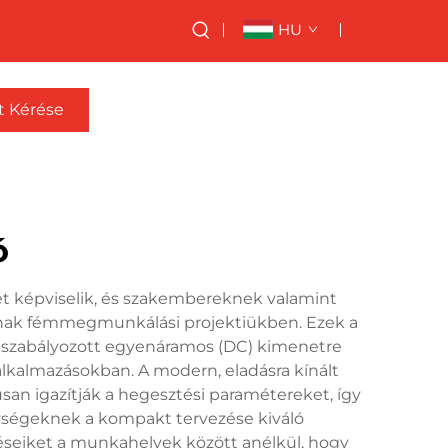
HU
t Kérése
ó
sét képviselik, és szakembereknek valamint
anak fémmegmunkálási projektiükben. Ezek a
an szabályozott egyenáramos (DC) kimenetre
ű alkalmazásokban. A modern, eladásra kínált
n igazítják a hegesztési paramétereket, így
ységeknek a kompakt tervezése kiváló
éseiket a munkahelyek között anélkül, hogy