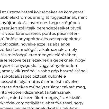
ulzus
szinergikus Mig
s
hegesztőgép
i az üzemeltetési költségeket és környezeti
sebb elektromos energiát fogyasztanak, mint
ú
 nyújtanak. Az inverteres hegesztőgépek
MIG
szerűen szállítsák berendezéseiket távoli
ális vezérlőrendszerek pontos paraméter-
p
kat különféle anyagokhoz és vastagságokhoz
olgozást, növelve ezzel az általános
zérlési technológiát alkalmaznak, amely
ionális minőségű eredmények elérésében,
je lehetővé teszi ezeknek a gépeknek, hogy
zennyezett anyagokkal vagy kényelmetlen
 amely kiküszöböli a több gép használatának
 sokoldalúságot biztosít különféle
a hosszabb folyamatos üzemelést, növelve
érete értékes műhelyterületet takarít meg,
ítő védőrendszereket tartalmaznak,
ést, mind a kezelőket megóvják. A kiváló
lektróda-kompatibilitás lehetővé teszi, hogy
teres hegesztőgépek digitális felületei