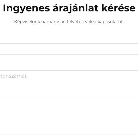
Ingyenes árajánlat kérése
Képviselőnk hamarosan felvételi veled kapcsolatot.