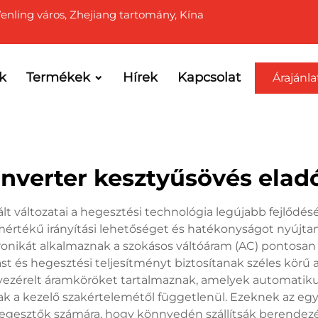
Wenling város, Zhejiang tartomány, Kína
k
Termékek
Hírek
Kapcsolat
Árajánla
inverter kesztyűsövés elad
lt változatai a hegesztési technológia legújabb fejlődé
rtékű irányítási lehetőséget és hatékonyságot nyújt
tronikát alkalmaznak a szokásos váltóáram (AC) pontos
itást és hegesztési teljesítményt biztosítanak széles kör
ezérelt áramköröket tartalmaznak, amelyek automatikusa
k a kezelő szakértelemétől függetlenül. Ezeknek az eg
 hegesztők számára, hogy könnyedén szállítsák berendez