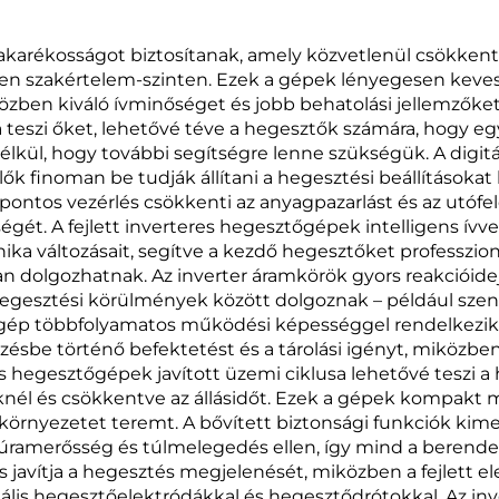
250 dupla
200 Kettős Imp
mpulzusos LCD
LCD Digitáli
akarékosságot biztosítanak, amely közvetlenül csökkent
den szakértelem-szinten. Ezek a gépek lényegesen keve
digitális
Szabályozás
en kiváló ívminőséget és jobb behatolási jellemzőket
szabályozású
Szinkronizált 
teszi őket, lehetővé téve a hegesztők számára, hogy egy
lkül, hogy további segítségre lenne szükségük. A digit
szinergikus
Hegesztőgé
zelők finoman be tudják állítani a hegesztési beállításo
hegesztőgép
ontos vezérlés csökkenti az anyagpazarlást és az utófeld
ét. A fejlett inverteres hegesztőgépek intelligens ívve
nika változásait, segítve a kezdő hegesztőket professz
n dolgozhatnak. Az inverter áramkörök gyors reakcióide
éz hegesztési körülmények között dolgoznak – például s
gép többfolyamatos működési képességgel rendelkezik,
sbe történő befektetést és a tárolási igényt, miközben
s hegesztőgépek javított üzemi ciklusa lehetővé teszi 
nél és csökkentve az állásidőt. Ezek a gépek kompakt m
yezetet teremt. A bővített biztonsági funkciók kimer
úramerősség és túlmelegedés ellen, így mind a berendez
s javítja a hegesztés megjelenését, miközben a fejlett e
s hegesztőelektródákkal és hegesztődrótokkal. Az inver