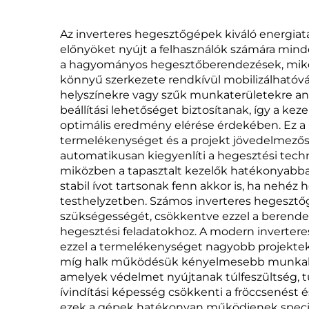
vízhűtéses szinergiás
rendszer
i
Az inverteres hegesztőgépek kiváló energiat
előnyöket nyújt a felhasználók számára min
a hagyományos hegesztőberendezések, miközb
könnyű szerkezete rendkívül mobilizálhatóvá 
helyszínekre vagy szűk munkaterületekre ané
beállítási lehetőséget biztosítanak, így a ke
optimális eredmény elérése érdekében. Ez a p
termelékenységet és a projekt jövedelmezőség
automatikusan kiegyenlíti a hegesztési tech
miközben a tapasztalt kezelők hatékonyabba
stabil ívot tartsonak fenn akkor is, ha neh
testhelyzetben. Számos inverteres hegesztő
szükségességét, csökkentve ezzel a berendezé
hegesztési feladatokhoz. A modern invertere
ezzel a termelékenységet nagyobb projektek
míg halk működésük kényelmesebb munkakörn
amelyek védelmet nyújtanak túlfeszültség, t
ívindítási képesség csökkenti a fröccsenést é
ezek a gépek hatékonyan működjenek speciáli