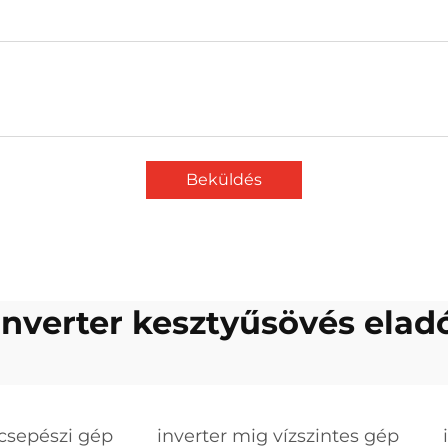
Beküldés
inverter kesztyűsövés elad
lcsepészi gép
inverter mig vízszintes gép