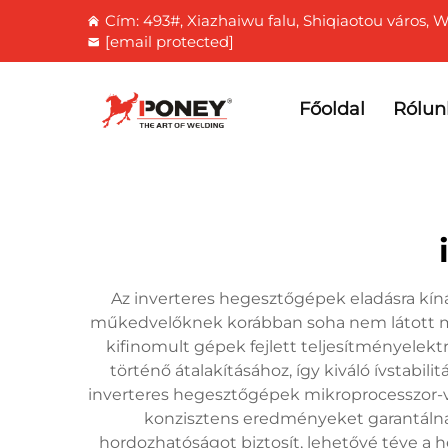
Cím: 493#, Xiazhaiwu falu, Shiqiaotou város, 
[email protected]
Főoldal
Rólun
Az inverteres hegesztőgépek eladásra kíná
műkedvelőknek korábban soha nem látott mé
kifinomult gépek fejlett teljesítményelek
történő átalakításához, így kiváló ívstabil
inverteres hegesztőgépek mikroprocesszor-v
konzisztens eredményeket garantálna
hordozhatóságot biztosít, lehetővé téve a