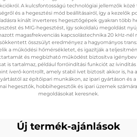
ókról. A kulcsfontosságú technológiai jellemzők közé tart
tségről és a hegesztési mód beállításairól, így a kezelők
ladásra kínált inverteres hegesztőgépek gyakran több he
esztést és MIG-hegesztést, így sokoldalú megoldást n
mazott magasfrekvenciás kapcsolástechnika 20 kHz-nél
csökkentett összsúlyt eredményez a hagyományos trans
lik a működési hőmérsékletet, és igazítják a teljesítm
tartamát és megbízható működést biztosítva igénybeve
 is tartalmaz, például forróindítási funkciót az ívindítás
íverő-kontrollt, amely stabil ívet biztosít akkor is, ha 
-gyártástól az építőipari munkákon, az ipari gyártáson 
ai hegesztők, hobbihegesztők és ipari üzemek számára,
megoldásokat keresnek.
Új termék-ajánlások