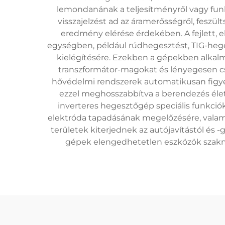
lemondanának a teljesítményről vagy funkci
visszajelzést ad az áramerősségről, feszül
eredmény elérése érdekében. A fejlett, e
egységben, például rúdhegesztést, TIG-heg
kielégítésére. Ezekben a gépekben alkal
transzformátor-magokat és lényegesen 
hővédelmi rendszerek automatikusan figye
ezzel meghosszabbítva a berendezés élet
inverteres hegesztőgép speciális funkciókat
elektróda tapadásának megelőzésére, valamint 
területek kiterjednek az autójavítástól és 
gépek elengedhetetlen eszközök szakm