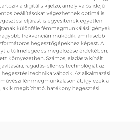
ozik a digitális kijelző, amely valós idejű
 pontos beállításokat végezhetnek optimális
gesztési eljárást is egyesítenek egyetlen
yújtanak különféle fémmegmunkálási igények
 nagyobb frekvencián működik, ami kisebb
zformátoros hegesztőgépekhez képest. A
ényt a túlmelegedés megelőzése érdekében,
tt környezetben. Számos, eladásra kínált
 javítására, ragadás-ellenes technológiát az
a hegesztési technika változik. Az alkalmazási
és a művészi fémmegmunkáláson át, így ezek a
 akik megbízható, hatékony hegesztési