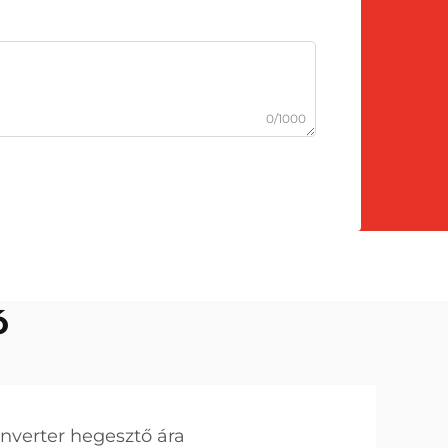
0/1000
ó
inverter hegesztő ára