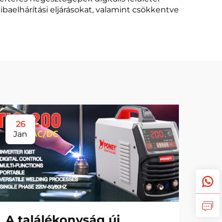
hibaelhárítási eljárásokat, valamint csökkentve
26
Jan
A találékonyság új