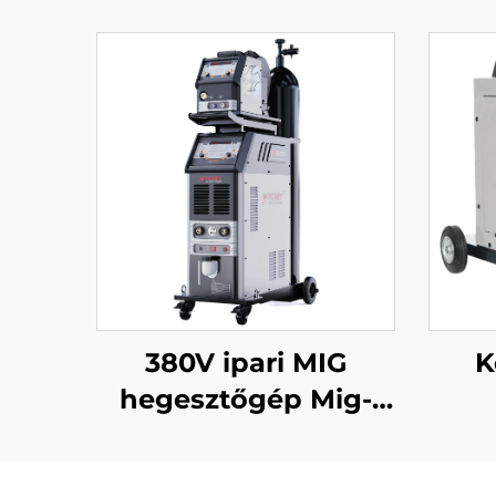
380V ipari MIG
K
hegesztőgép Mig-
500 dupla
tö
impulzusos
he