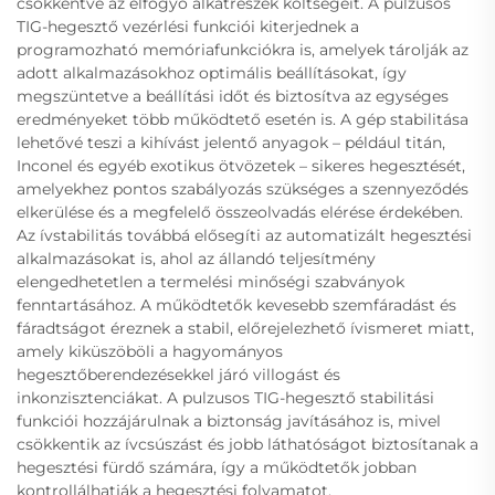
csökkentve az elfogyó alkatrészek költségeit. A pulzusos
TIG-hegesztő vezérlési funkciói kiterjednek a
programozható memóriafunkciókra is, amelyek tárolják az
adott alkalmazásokhoz optimális beállításokat, így
megszüntetve a beállítási időt és biztosítva az egységes
eredményeket több működtető esetén is. A gép stabilitása
lehetővé teszi a kihívást jelentő anyagok – például titán,
Inconel és egyéb exotikus ötvözetek – sikeres hegesztését,
amelyekhez pontos szabályozás szükséges a szennyeződés
elkerülése és a megfelelő összeolvadás elérése érdekében.
Az ívstabilitás továbbá elősegíti az automatizált hegesztési
alkalmazásokat is, ahol az állandó teljesítmény
elengedhetetlen a termelési minőségi szabványok
fenntartásához. A működtetők kevesebb szemfáradást és
fáradtságot éreznek a stabil, előrejelezhető ívismeret miatt,
amely kiküszöböli a hagyományos
hegesztőberendezésekkel járó villogást és
inkonzisztenciákat. A pulzusos TIG-hegesztő stabilitási
funkciói hozzájárulnak a biztonság javításához is, mivel
csökkentik az ívcsúszást és jobb láthatóságot biztosítanak a
hegesztési fürdő számára, így a működtetők jobban
kontrollálhatják a hegesztési folyamatot.