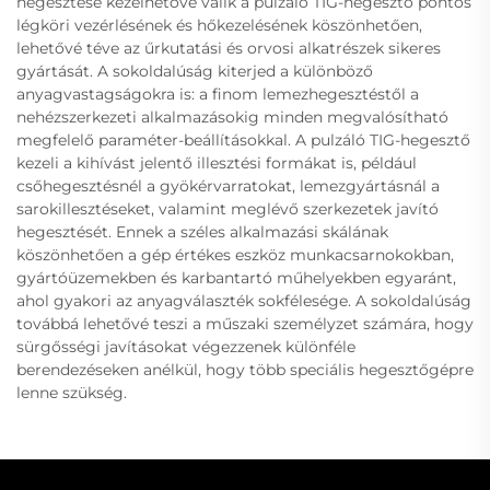
hegesztése kezelhetővé válik a pulzáló TIG-hegesztő pontos
légköri vezérlésének és hőkezelésének köszönhetően,
lehetővé téve az űrkutatási és orvosi alkatrészek sikeres
gyártását. A sokoldalúság kiterjed a különböző
anyagvastagságokra is: a finom lemezhegesztéstől a
nehézszerkezeti alkalmazásokig minden megvalósítható
megfelelő paraméter-beállításokkal. A pulzáló TIG-hegesztő
kezeli a kihívást jelentő illesztési formákat is, például
csőhegesztésnél a gyökérvarratokat, lemezgyártásnál a
sarokillesztéseket, valamint meglévő szerkezetek javító
hegesztését. Ennek a széles alkalmazási skálának
köszönhetően a gép értékes eszköz munkacsarnokokban,
gyártóüzemekben és karbantartó műhelyekben egyaránt,
ahol gyakori az anyagválaszték sokfélesége. A sokoldalúság
továbbá lehetővé teszi a műszaki személyzet számára, hogy
sürgősségi javításokat végezzenek különféle
berendezéseken anélkül, hogy több speciális hegesztőgépre
lenne szükség.