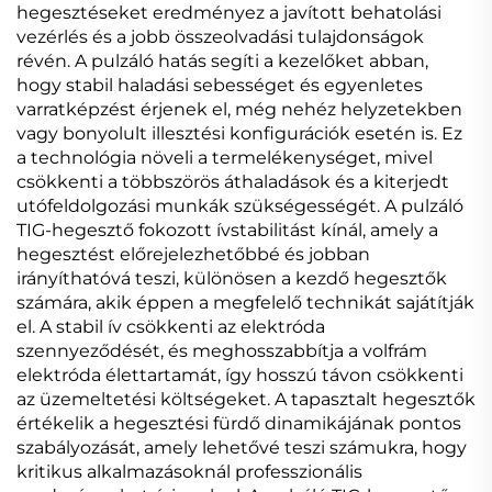
hegesztéseket eredményez a javított behatolási
vezérlés és a jobb összeolvadási tulajdonságok
révén. A pulzáló hatás segíti a kezelőket abban,
hogy stabil haladási sebességet és egyenletes
varratképzést érjenek el, még nehéz helyzetekben
vagy bonyolult illesztési konfigurációk esetén is. Ez
a technológia növeli a termelékenységet, mivel
csökkenti a többszörös áthaladások és a kiterjedt
utófeldolgozási munkák szükségességét. A pulzáló
TIG-hegesztő fokozott ívstabilitást kínál, amely a
hegesztést előrejelezhetőbbé és jobban
irányíthatóvá teszi, különösen a kezdő hegesztők
számára, akik éppen a megfelelő technikát sajátítják
el. A stabil ív csökkenti az elektróda
szennyeződését, és meghosszabbítja a volfrám
elektróda élettartamát, így hosszú távon csökkenti
az üzemeltetési költségeket. A tapasztalt hegesztők
értékelik a hegesztési fürdő dinamikájának pontos
szabályozását, amely lehetővé teszi számukra, hogy
kritikus alkalmazásoknál professzionális