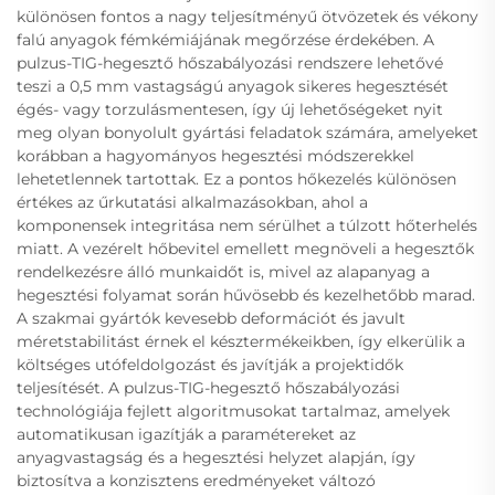
különösen fontos a nagy teljesítményű ötvözetek és vékony
falú anyagok fémkémiájának megőrzése érdekében. A
pulzus-TIG-hegesztő hőszabályozási rendszere lehetővé
teszi a 0,5 mm vastagságú anyagok sikeres hegesztését
égés- vagy torzulásmentesen, így új lehetőségeket nyit
meg olyan bonyolult gyártási feladatok számára, amelyeket
korábban a hagyományos hegesztési módszerekkel
lehetetlennek tartottak. Ez a pontos hőkezelés különösen
értékes az űrkutatási alkalmazásokban, ahol a
komponensek integritása nem sérülhet a túlzott hőterhelés
miatt. A vezérelt hőbevitel emellett megnöveli a hegesztők
rendelkezésre álló munkaidőt is, mivel az alapanyag a
hegesztési folyamat során hűvösebb és kezelhetőbb marad.
A szakmai gyártók kevesebb deformációt és javult
méretstabilitást érnek el késztermékeikben, így elkerülik a
költséges utófeldolgozást és javítják a projektidők
teljesítését. A pulzus-TIG-hegesztő hőszabályozási
technológiája fejlett algoritmusokat tartalmaz, amelyek
automatikusan igazítják a paramétereket az
anyagvastagság és a hegesztési helyzet alapján, így
biztosítva a konzisztens eredményeket változó