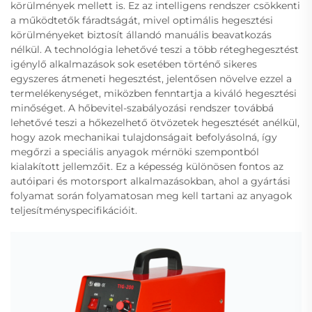
körülmények mellett is. Ez az intelligens rendszer csökkenti
a működtetők fáradtságát, mivel optimális hegesztési
körülményeket biztosít állandó manuális beavatkozás
nélkül. A technológia lehetővé teszi a több réteghegesztést
igénylő alkalmazások sok esetében történő sikeres
egyszeres átmeneti hegesztést, jelentősen növelve ezzel a
termelékenységet, miközben fenntartja a kiváló hegesztési
minőséget. A hőbevitel-szabályozási rendszer továbbá
lehetővé teszi a hőkezelhető ötvözetek hegesztését anélkül,
hogy azok mechanikai tulajdonságait befolyásolná, így
megőrzi a speciális anyagok mérnöki szempontból
kialakított jellemzőit. Ez a képesség különösen fontos az
autóipari és motorsport alkalmazásokban, ahol a gyártási
folyamat során folyamatosan meg kell tartani az anyagok
teljesítményspecifikációit.