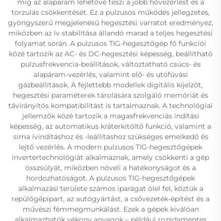
míg az alapáram lehetővé teszi a jobb hővezérlést és a
torzulás csökkentését. Ez a pulzusos működés jellegzetes,
gyöngyszerű megjelenésű hegesztési varratot eredményez,
miközben az ív stabilitása állandó marad a teljes hegesztési
folyamat során. A pulzusos TIG-hegesztőgép fő funkciói
közé tartozik az AC- és DC-hegesztési képesség, beállítható
pulzusfrekvencia-beállítások, változtatható csúcs- és
alapáram-vezérlés, valamint elő- és utófúvási
gázbeállítások. A fejlettebb modellek digitális kijelzőt,
hegesztési paraméterek tárolására szolgáló memóriát és
távirányítós kompatibilitást is tartalmaznak. A technológiai
jellemzők közé tartozik a magasfrekvenciás indítási
képesség, az automatikus kráterkitöltő funkció, valamint a
sima ívindításhoz és -leállításhoz szükséges emelkedő és
lejtő vezérlés. A modern pulzusos TIG-hegesztőgépek
invertertechnológiát alkalmaznak, amely csökkenti a gép
összsúlyát, miközben növeli a hatékonyságot és a
hordozhatóságot. A pulzusos TIG-hegesztőgépek
alkalmazási területe számos iparágat ölel fel, köztük a
repülőgépipart, az autógyártást, a csővezeték-építést és a
művészi fémmegmunkálást. Ezek a gépek kiválóan
alkalmazhatók vékony anyagok – például rozsdamentes