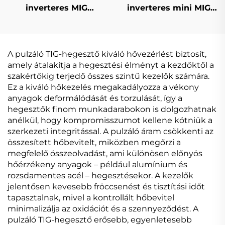
inverteres MIG
inverteres mini MIG
hegesztőgép Mig-200
hegesztőgép MIG-140
digitális vezérlésű
digitális jelvezérlésű
szinkronizált MIG
MIG hegesztőgép
hegesztőgép
A pulzáló TIG-hegesztő kiváló hővezérlést biztosít,
amely átalakítja a hegesztési élményt a kezdőktől a
szakértőkig terjedő összes szintű kezelők számára.
Ez a kiváló hőkezelés megakadályozza a vékony
anyagok deformálódását és torzulását, így a
hegesztők finom munkadarabokon is dolgozhatnak
anélkül, hogy kompromisszumot kellene kötniük a
szerkezeti integritással. A pulzáló áram csökkenti az
összesített hőbevitelt, miközben megőrzi a
megfelelő összeolvadást, ami különösen előnyös
hőérzékeny anyagok – például alumínium és
rozsdamentes acél – hegesztésekor. A kezelők
jelentősen kevesebb fröccsenést és tisztítási időt
tapasztalnak, mivel a kontrollált hőbevitel
minimalizálja az oxidációt és a szennyeződést. A
pulzáló TIG-hegesztő erősebb, egyenletesebb