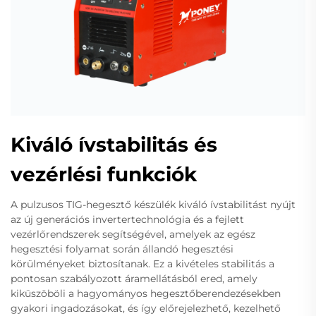
Kiváló ívstabilitás és
vezérlési funkciók
A pulzusos TIG-hegesztő készülék kiváló ívstabilitást nyújt
az új generációs invertertechnológia és a fejlett
vezérlőrendszerek segítségével, amelyek az egész
hegesztési folyamat során állandó hegesztési
körülményeket biztosítanak. Ez a kivételes stabilitás a
pontosan szabályozott áramellátásból ered, amely
kiküszöböli a hagyományos hegesztőberendezésekben
gyakori ingadozásokat, és így előrejelezhető, kezelhető