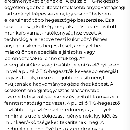
eredményeket érjenek el. A pulzáló TIG-hegesztő
egyetlen gépbeállítással szélesebb anyagvastagsági
tartományt képes kezelni, így sok műhelyben
elkerülhető több hegesztőgép beszerzése. Ez a
sokoldalúság költségmegtakarításhoz és javított
munkafolyamat-hatékonysághoz vezet. A
technológia lehetővé teszi különböző fémes
anyagok sikeres hegesztését, amelyekhez
máskülönben speciális eljárásokra vagy
berendezésekre lenne szükség. Az
energiahatékonyság további jelentős előnyt jelent,
mivel a pulzáló TIG-hegesztők kevesebb energiát
fogyasztanak, miközben jobb teljesítményt
nyújtanak a hagyományos gépekhez képest. A
csökkent energiafogyasztás alacsonyabb
üzemeltetési költségekhez és javított környezeti
fenntarthatósághoz vezet. A pulzáló TIG-hegesztő
tisztább hegesztéseket eredményez, amelyek
minimális utófeldolgozást igényelnek, így időt és
munkaerő-költségeket takarítanak meg. A
technológia lehetővé teszi az eredmények