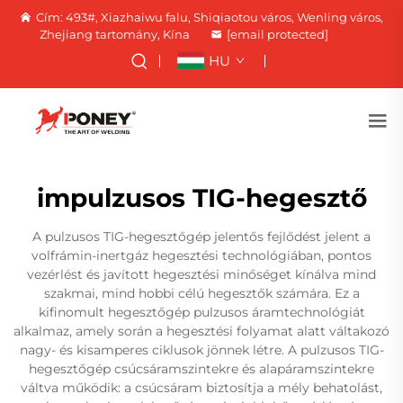
Cím: 493#, Xiazhaiwu falu, Shiqiaotou város, Wenling város,
Zhejiang tartomány, Kína
[email protected]
HU
impulzusos TIG-hegesztő
A pulzusos TIG-hegesztőgép jelentős fejlődést jelent a
volfrámin-inertgáz hegesztési technológiában, pontos
vezérlést és javított hegesztési minőséget kínálva mind
szakmai, mind hobbi célú hegesztők számára. Ez a
kifinomult hegesztőgép pulzusos áramtechnológiát
alkalmaz, amely során a hegesztési folyamat alatt váltakozó
nagy- és kisamperes ciklusok jönnek létre. A pulzusos TIG-
hegesztőgép csúcsáramszintekre és alapáramszintekre
váltva működik: a csúcsáram biztosítja a mély behatolást,