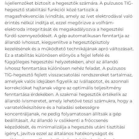
ívjellemzőket biztosít a hegesztők számára. A pulzusos TIG-
hegesztő stabilitási funkciói közé tartozik a
magasfrekvenciás ívindítás, amely az ívet elektrodával való
érintés nélkül indítja el, ezzel megőrizve a volfrám-
elektroda integritását és megakadályozva a hegesztési
fürdő szennyeződését. A gép automatikusan fenntartja az
állandó ívhosszt, kiegyenlítve a hegesztőpisztoly
kezelésének és a működtető technikájának apró változásait.
Ez a stabilitás különösen előnyös a fejjel lefelé és
függőleges hegesztési helyzetekben, ahol az állandó
ívhossz fenntartása különösen nehéz feladat. A pulzusos
TIG-hegesztő fejlett visszacsatolási rendszereket tartalmaz,
amelyek valós idejűben figyelik az ívállapotot, és azonnali
korrekciókat hajtanak végre az optimális teljesítmény
fenntartása érdekében. A szakmai hegesztők értékelik az
állandó ívismeretet, amely lehetővé teszi számukra, hogy a
varratelőkészítésre és a haladási sebességre
koncentráljanak, ne pedig folyamatosan állítsák a gép
beállításait. Az állandó ív csökkenti a fröccsenés
képződését, és minimalizálja a hegesztés utáni tisztítási
igényt, javítva ezzel az általános hatékonyságot és