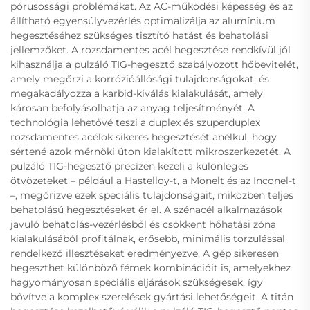
pórusossági problémákat. Az AC-működési képesség és az
állítható egyensúlyvezérlés optimalizálja az alumínium
hegesztéséhez szükséges tisztító hatást és behatolási
jellemzőket. A rozsdamentes acél hegesztése rendkívül jól
kihasználja a pulzáló TIG-hegesztő szabályozott hőbevitelét,
amely megőrzi a korrózióállósági tulajdonságokat, és
megakadályozza a karbid-kiválás kialakulását, amely
károsan befolyásolhatja az anyag teljesítményét. A
technológia lehetővé teszi a duplex és szuperduplex
rozsdamentes acélok sikeres hegesztését anélkül, hogy
sértené azok mérnöki úton kialakított mikroszerkezetét. A
pulzáló TIG-hegesztő precízen kezeli a különleges
ötvözeteket – például a Hastelloy-t, a Monelt és az Inconel-t
–, megőrizve ezek speciális tulajdonságait, miközben teljes
behatolású hegesztéseket ér el. A szénacél alkalmazások
javuló behatolás-vezérlésből és csökkent hőhatási zóna
kialakulásából profitálnak, erősebb, minimális torzulással
rendelkező illesztéseket eredményezve. A gép sikeresen
hegeszthet különböző fémek kombinációit is, amelyekhez
hagyományosan speciális eljárások szükségesek, így
bővítve a komplex szerelések gyártási lehetőségeit. A titán