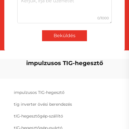
0/1000
Beküldés
impulzusos TIG-hegesztő
impulzusos TIG-hegesztő
tig inverter övési berendezés
tIG-hegesztőgép-szállító
tIG-hegesztőgép-gyártó