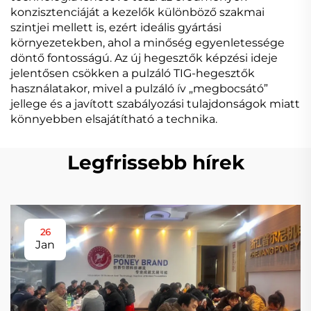
konzisztenciáját a kezelők különböző szakmai
szintjei mellett is, ezért ideális gyártási
környezetekben, ahol a minőség egyenletessége
döntő fontosságú. Az új hegesztők képzési ideje
jelentősen csökken a pulzáló TIG-hegesztők
használatakor, mivel a pulzáló ív „megbocsátó”
jellege és a javított szabályozási tulajdonságok miatt
könnyebben elsajátítható a technika.
Legfrissebb hírek
26
Jan