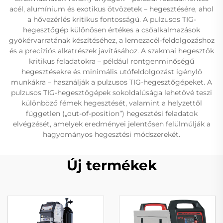
acél, alumínium és exotikus ötvözetek – hegesztésére, ahol
a hővezérlés kritikus fontosságú. A pulzusos TIG-
hegesztőgép különösen értékes a csőalkalmazások
gyökérvarratának készítéséhez, a lemezacél-feldolgozáshoz
és a precíziós alkatrészek javításához. A szakmai hegesztők
kritikus feladatokra – például röntgenminőségű
hegesztésekre és minimális utófeldolgozást igénylő
munkákra – használják a pulzusos TIG-hegesztőgépeket. A
pulzusos TIG-hegesztőgépek sokoldalúsága lehetővé teszi
különböző fémek hegesztését, valamint a helyzettől
független („out-of-position”) hegesztési feladatok
elvégzését, amelyek eredményei jelentősen felülmúlják a
hagyományos hegesztési módszerekét.
Új termékek