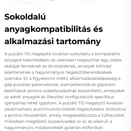
Sokoldalú
anyagkompatibilitás és
alkalmazási tartomány
A pulzáló TIG-hegesztő kiválóan sokoldalú a kompatibilis
anyagok tekintetében, és sikeresen hegeszthet egy széles
skáláját fémeknek és ötvözeteknek, amelyek kihívást
jelentenének a hagyományos hegesztőberendezések
számára. Ez a figyelemre méltó alkalmazkodóképesség a
gép pulzálási paraméterek, áramjellemzők és gázáram-
beállítások pontos szabályozásának köszönhető, amelyeket
az adott anyagok és illesztési konfigurációk specifikus
igényeihez lehet igazítani. A pulzáló TIG-hegesztő kiválóan
alkalmazható alumíniumötvözetek hegesztésére, biztosítva
a pontos hővezérlést, amely megakadályozza a túlhevülést,
miközben megfelelő összeolvadást ér el, és elkerüli a
hagyományos módszerekkel gyakran előforduló