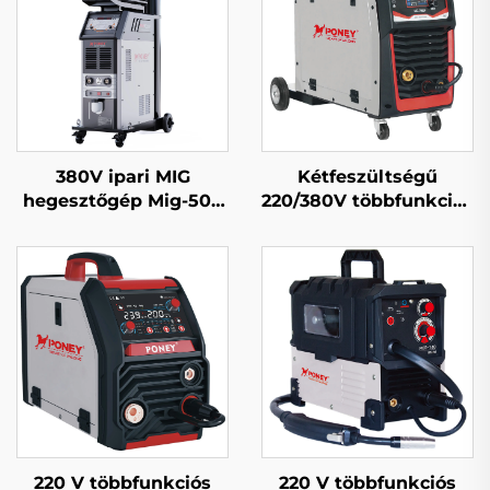
380V ipari MIG
Kétfeszültségű
hegesztőgép Mig-500
220/380V többfunkciós
dupla impulzusos
Mig hegesztőgép Mig-
vízhűtéses szinergiás
250 dupla impulzusos
rendszer
LCD digitális
szabályozású
szinergikus
hegesztőgép
220 V többfunkciós
220 V többfunkciós