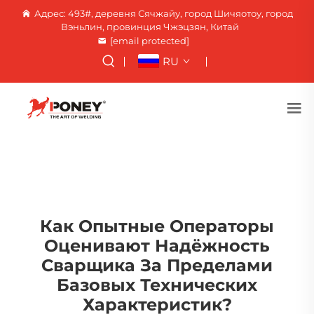
Адрес: 493#, деревня Сячжайу, город Шичяотоу, город
Вэньлин, провинция Чжэцзян, Китай
[email protected]
RU
Как Опытные Операторы
Оценивают Надёжность
Сварщика За Пределами
Базовых Технических
Характеристик?