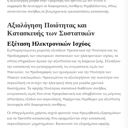
η αξιολόγηση βοηθά στην πρόβλεψη του τρόπου με τον οποίο ο
συρραφέα
θα λειτουργεί σε διαφορετικές συνθήκες περιβάλλοντος, όπως
συναντώνται συνήθως σε βιομηχανικές εγκαταστάσεις κατασκευής.
Αξιολόγηση Ποιότητας και
Κατασκευής των Συστατικών
Εξέταση Ηλεκτρονικών Ισχύος
Εμπειρογνώμονες χειριστές εξετάζουν προσεκτικά την ποιότητα και τις
προδιαγραφές των εσωτερικών συστατικών των ηλεκτρονικών ισχύος, τα
οποία επηρεάζουν άμεσα την αξιοπιστία και τη διάρκεια ζωής. Εξετάζουν
την κατασκευή του μετασχηματιστή, τις ονομαστικές τιμές των
πυκνωτών, τις προδιαγραφές των ημιαγωγών και την ποιότητα των
πλακών κυκλωμάτων, προκειμένου να αξιολογήσουν την ικανότητα του
συγκολλητή να αντέχει την ηλεκτρική τάση για μεγάλα χρονικά
διαστήματα. Τα υψηλής ποιότητας συστατικά διαθέτουν συνήθως
ονομαστικές τιμές που είναι προφυλακτικές και υπερβαίνουν τις μέγιστες
απαιτήσεις εξόδου του συγκολλητή, παρέχοντας περιθώριο για αξιόπιστη
λειτουργία υπό διαφορετικές συνθήκες.
Οι επαγγελματίες χρήστες συχνά ερευνούν τους προμηθευτές εξαρτημάτων
και τα πρότυπα κατασκευής που εφαρμόζονται στην κατασκευή
συγκολλητικών μηχανημάτων. Κατανοούν ότι εξαρτήματα υψηλής