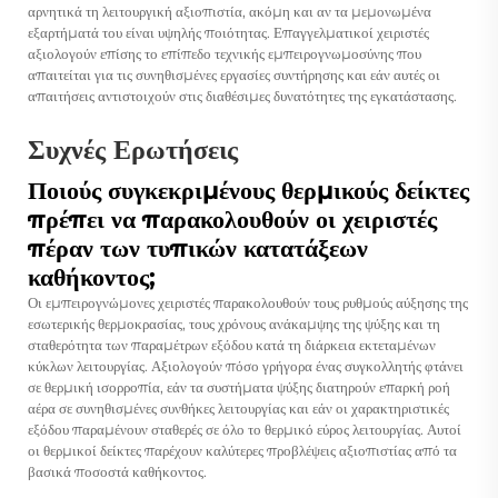
αρνητικά τη λειτουργική αξιοπιστία, ακόμη και αν τα μεμονωμένα
εξαρτήματά του είναι υψηλής ποιότητας. Επαγγελματικοί χειριστές
αξιολογούν επίσης το επίπεδο τεχνικής εμπειρογνωμοσύνης που
απαιτείται για τις συνηθισμένες εργασίες συντήρησης και εάν αυτές οι
απαιτήσεις αντιστοιχούν στις διαθέσιμες δυνατότητες της εγκατάστασης.
Συχνές Ερωτήσεις
Ποιούς συγκεκριμένους θερμικούς δείκτες
πρέπει να παρακολουθούν οι χειριστές
πέραν των τυπικών κατατάξεων
καθήκοντος;
Οι εμπειρογνώμονες χειριστές παρακολουθούν τους ρυθμούς αύξησης της
εσωτερικής θερμοκρασίας, τους χρόνους ανάκαμψης της ψύξης και τη
σταθερότητα των παραμέτρων εξόδου κατά τη διάρκεια εκτεταμένων
κύκλων λειτουργίας. Αξιολογούν πόσο γρήγορα ένας συγκολλητής φτάνει
σε θερμική ισορροπία, εάν τα συστήματα ψύξης διατηρούν επαρκή ροή
αέρα σε συνηθισμένες συνθήκες λειτουργίας και εάν οι χαρακτηριστικές
εξόδου παραμένουν σταθερές σε όλο το θερμικό εύρος λειτουργίας. Αυτοί
οι θερμικοί δείκτες παρέχουν καλύτερες προβλέψεις αξιοπιστίας από τα
βασικά ποσοστά καθήκοντος.