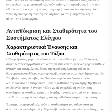
επαγγελματίες χειριστές αξιολογούν επίσης την προσβασιμότητα των
επισκευάσιμων εξαρτημάτων, αναγνωρίζοντας ότι ένα σχέδιο φιλικό
προς τη συντήρηση συνεισφέρει σημαντικά στη μακροπρόθεσμη
αξιοπιστία λειτουργίας.
Ανταπόκριση και Σταθερότητα του
Συστήματος Ελέγχου
Χαρακτηριστικά Έναυσης και
Σταθερότητας του Τόξου
Επαγγελματίες χειριστές αξιολογούν τη συνέπεια με την οποία ένας
συγκολλητής ενεργοποιεί και διατηρεί σταθερά τόξα σε διάφορους τύπους
υλικών και πάχη. Δοκιμάζουν την απόδοση έναυσης τόξου σε
διαφορετικές συνθήκες, συμπεριλαμβανομένων χαμηλών θερμοκρασιών
περιβάλλοντος, μεταβλητών πιέσεων αερίου και διαφορετικών
διαμορφώσεων ηλεκτροδίων. Ένας αξιόπιστος συγκολλητής πρέπει να
επιδεικνύει συνεπή έναυση τόξου χωρίς υπερβολική απόσπαση
σπινθήρων ή αστάθεια κατά την έναρξη, η οποία μπορεί να επηρεάσει
την ποιότητα της συγκόλλησης και την αποδοτικότητα του χειριστή.
Έμπειροι χρήστες αξιολογούν τη σταθερότητα του τόξου κατά τη
δυναμική συγκόλληση, συμπεριλαμβανομένων των αλλαγών θέσης, των