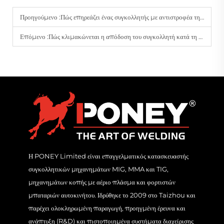
Προηγούμενο :
Πώς επηρεάζει ένας συγκολλητής με αντιστροφέα την ενεργειακή απόδοση σε συνεχείς εργασίες συγκόλλησης;
Επόμενο :
Πώς κλιμακώνεται η απόδοση του συγκολλητή κατά τη μετάβαση από εργασίες επισκευής σε κατασκευαστικές εργασίες;
Η PONEY Limited είναι επαγγελματικός κατασκευαστής
συγκολλητικών μηχανημάτων MIG, MMA και TIG,
μηχανημάτων κοπής με αέριο πλάσμα και φορτιστών
μπαταριών αυτοκινήτου. Ιδρύθηκε το 2009 στο Taizhou και
παρέχει ολοκληρωμένη παραγωγή, προηγμένη έρευνα και
ανάπτυξη (R&D) και πιστοποιημένα συστήματα διαχείρισης