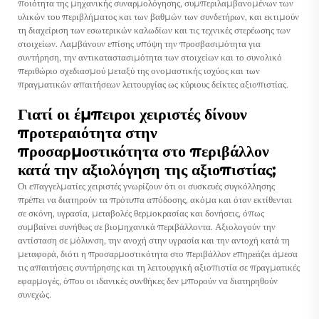
ποιότητα της μηχανικής συναρμολόγησης, συμπεριλαμβανομένων των
υλικών του περιβλήματος και των βαθμών των συνδετήρων, και εκτιμούν
τη διαχείριση των εσωτερικών καλωδίων και τις τεχνικές στερέωσης των
στοιχείων. Λαμβάνουν επίσης υπόψη την προσβασιμότητα για
συντήρηση, την αντικαταστασιμότητα των στοιχείων και το συνολικό
περιθώριο σχεδιασμού μεταξύ της ονομαστικής ισχύος και των
πραγματικών απαιτήσεων λειτουργίας ως κύριους δείκτες αξιοπιστίας.
Γιατί οι έμπειροι χειριστές δίνουν
προτεραιότητα στην
προσαρμοστικότητα στο περιβάλλον
κατά την αξιολόγηση της αξιοπιστίας;
Οι επαγγελματίες χειριστές γνωρίζουν ότι οι συσκευές συγκόλλησης
πρέπει να διατηρούν τα πρότυπα απόδοσης, ακόμα και όταν εκτίθενται
σε σκόνη, υγρασία, μεταβολές θερμοκρασίας και δονήσεις, όπως
συμβαίνει συνήθως σε βιομηχανικά περιβάλλοντα. Αξιολογούν την
αντίσταση σε μόλυνση, την ανοχή στην υγρασία και την αντοχή κατά τη
μεταφορά, διότι η προσαρμοστικότητα στο περιβάλλον επηρεάζει άμεσα
τις απαιτήσεις συντήρησης και τη λειτουργική αξιοπιστία σε πραγματικές
εφαρμογές, όπου οι ιδανικές συνθήκες δεν μπορούν να διατηρηθούν
συνεχώς.