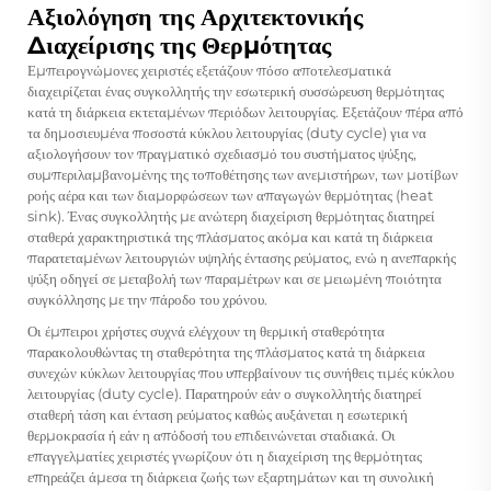
Αξιολόγηση της Αρχιτεκτονικής
Διαχείρισης της Θερμότητας
Εμπειρογνώμονες χειριστές εξετάζουν πόσο αποτελεσματικά
διαχειρίζεται ένας συγκολλητής την εσωτερική συσσώρευση θερμότητας
κατά τη διάρκεια εκτεταμένων περιόδων λειτουργίας. Εξετάζουν πέρα από
τα δημοσιευμένα ποσοστά κύκλου λειτουργίας (duty cycle) για να
αξιολογήσουν τον πραγματικό σχεδιασμό του συστήματος ψύξης,
συμπεριλαμβανομένης της τοποθέτησης των ανεμιστήρων, των μοτίβων
ροής αέρα και των διαμορφώσεων των απαγωγών θερμότητας (heat
sink). Ένας συγκολλητής με ανώτερη διαχείριση θερμότητας διατηρεί
σταθερά χαρακτηριστικά της πλάσματος ακόμα και κατά τη διάρκεια
παρατεταμένων λειτουργιών υψηλής έντασης ρεύματος, ενώ η ανεπαρκής
ψύξη οδηγεί σε μεταβολή των παραμέτρων και σε μειωμένη ποιότητα
συγκόλλησης με την πάροδο του χρόνου.
Οι έμπειροι χρήστες συχνά ελέγχουν τη θερμική σταθερότητα
παρακολουθώντας τη σταθερότητα της πλάσματος κατά τη διάρκεια
συνεχών κύκλων λειτουργίας που υπερβαίνουν τις συνήθεις τιμές κύκλου
λειτουργίας (duty cycle). Παρατηρούν εάν ο συγκολλητής διατηρεί
σταθερή τάση και ένταση ρεύματος καθώς αυξάνεται η εσωτερική
θερμοκρασία ή εάν η απόδοσή του επιδεινώνεται σταδιακά. Οι
επαγγελματίες χειριστές γνωρίζουν ότι η διαχείριση της θερμότητας
επηρεάζει άμεσα τη διάρκεια ζωής των εξαρτημάτων και τη συνολική