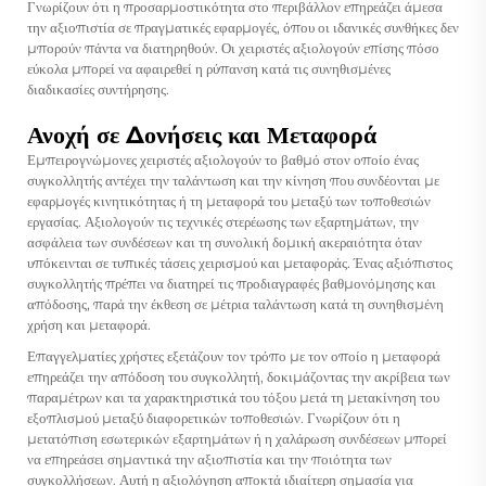
Γνωρίζουν ότι η προσαρμοστικότητα στο περιβάλλον επηρεάζει άμεσα
την αξιοπιστία σε πραγματικές εφαρμογές, όπου οι ιδανικές συνθήκες δεν
μπορούν πάντα να διατηρηθούν. Οι χειριστές αξιολογούν επίσης πόσο
εύκολα μπορεί να αφαιρεθεί η ρύπανση κατά τις συνηθισμένες
διαδικασίες συντήρησης.
Ανοχή σε Δονήσεις και Μεταφορά
Εμπειρογνώμονες χειριστές αξιολογούν το βαθμό στον οποίο ένας
συγκολλητής αντέχει την ταλάντωση και την κίνηση που συνδέονται με
εφαρμογές κινητικότητας ή τη μεταφορά του μεταξύ των τοποθεσιών
εργασίας. Αξιολογούν τις τεχνικές στερέωσης των εξαρτημάτων, την
ασφάλεια των συνδέσεων και τη συνολική δομική ακεραιότητα όταν
υπόκεινται σε τυπικές τάσεις χειρισμού και μεταφοράς. Ένας αξιόπιστος
συγκολλητής πρέπει να διατηρεί τις προδιαγραφές βαθμονόμησης και
απόδοσης, παρά την έκθεση σε μέτρια ταλάντωση κατά τη συνηθισμένη
χρήση και μεταφορά.
Επαγγελματίες χρήστες εξετάζουν τον τρόπο με τον οποίο η μεταφορά
επηρεάζει την απόδοση του συγκολλητή, δοκιμάζοντας την ακρίβεια των
παραμέτρων και τα χαρακτηριστικά του τόξου μετά τη μετακίνηση του
εξοπλισμού μεταξύ διαφορετικών τοποθεσιών. Γνωρίζουν ότι η
μετατόπιση εσωτερικών εξαρτημάτων ή η χαλάρωση συνδέσεων μπορεί
να επηρεάσει σημαντικά την αξιοπιστία και την ποιότητα των
συγκολλήσεων. Αυτή η αξιολόγηση αποκτά ιδιαίτερη σημασία για