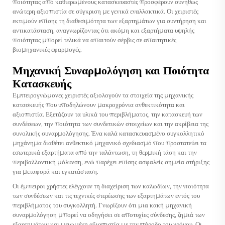
ποιότητας από καθιερωμένους κατασκευαστές προσφέρουν συνήθως
ανώτερη αξιοπιστία σε σύγκριση με γενικά εναλλακτικά. Οι χειριστές
εκτιμούν επίσης τη διαθεσιμότητα των εξαρτημάτων για συντήρηση και
αντικατάσταση, αναγνωρίζοντας ότι ακόμη και εξαρτήματα υψηλής
ποιότητας μπορεί τελικά να απαιτούν σέρβις σε απαιτητικές
βιομηχανικές εφαρμογές.
Μηχανική Συναρμολόγηση και Ποιότητα
Κατασκευής
Εμπειρογνώμονες χειριστές αξιολογούν τα στοιχεία της μηχανικής
κατασκευής που υποδηλώνουν μακροχρόνια ανθεκτικότητα και
αξιοπιστία. Εξετάζουν τα υλικά του περιβλήματος, την κατασκευή των
συνδέσεων, την ποιότητα των συνδετικών στοιχείων και την ακρίβεια της
συνολικής συναρμολόγησης. Ένα καλά κατασκευασμένο συγκολλητικό
μηχάνημα διαθέτει ανθεκτικό μηχανικό σχεδιασμό που προστατεύει τα
εσωτερικά εξαρτήματα από την ταλάντωση, τη θερμική τάση και την
περιβαλλοντική μόλυνση, ενώ παρέχει επίσης ασφαλείς σημεία στήριξης
για μεταφορά και εγκατάσταση.
Οι έμπειροι χρήστες ελέγχουν τη διαχείριση των καλωδίων, την ποιότητα
των συνδέσεων και τις τεχνικές στερέωσης των εξαρτημάτων εντός του
περιβλήματος του συγκολλητή. Γνωρίζουν ότι μια κακή μηχανική
συναρμολόγηση μπορεί να οδηγήσει σε αποτυχίες σύνδεσης, ζημιά των
εξαρτημάτων και μειωμένη αξιοπιστία με την πάροδο του χρόνου. Οι