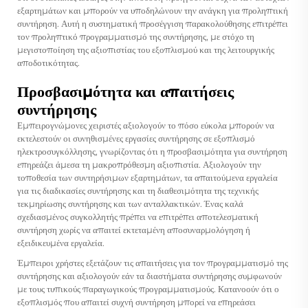
εξαρτημάτων και μπορούν να υποδηλώνουν την ανάγκη για προληπτική
συντήρηση. Αυτή η συστηματική προσέγγιση παρακολούθησης επιτρέπει
τον προληπτικό προγραμματισμό της συντήρησης, με στόχο τη
μεγιστοποίηση της αξιοπιστίας του εξοπλισμού και της λειτουργικής
αποδοτικότητας.
Προσβασιμότητα και απαιτήσεις
συντήρησης
Εμπειρογνώμονες χειριστές αξιολογούν το πόσο εύκολα μπορούν να
εκτελεστούν οι συνηθισμένες εργασίες συντήρησης σε εξοπλισμό
ηλεκτροσυγκόλλησης, γνωρίζοντας ότι η προσβασιμότητα για συντήρηση
επηρεάζει άμεσα τη μακροπρόθεσμη αξιοπιστία. Αξιολογούν την
τοποθεσία των συντηρήσιμων εξαρτημάτων, τα απαιτούμενα εργαλεία
για τις διαδικασίες συντήρησης και τη διαθεσιμότητα της τεχνικής
τεκμηρίωσης συντήρησης και των ανταλλακτικών. Ένας καλά
σχεδιασμένος συγκολλητής πρέπει να επιτρέπει αποτελεσματική
συντήρηση χωρίς να απαιτεί εκτεταμένη αποσυναρμολόγηση ή
εξειδικευμένα εργαλεία.
Έμπειροι χρήστες εξετάζουν τις απαιτήσεις για τον προγραμματισμό της
συντήρησης και αξιολογούν εάν τα διαστήματα συντήρησης συμφωνούν
με τους τυπικούς παραγωγικούς προγραμματισμούς. Κατανοούν ότι ο
εξοπλισμός που απαιτεί συχνή συντήρηση μπορεί να επηρεάσει