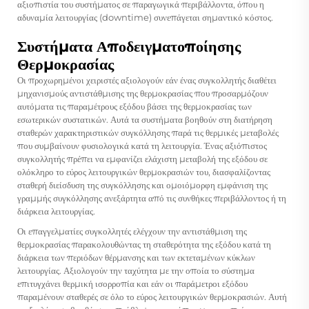
αξιοπιστία του συστήματος σε παραγωγικά περιβάλλοντα, όπου η
αδυναμία λειτουργίας (downtime) συνεπάγεται σημαντικό κόστος.
Συστήματα Αποδειγματοποίησης
Θερμοκρασίας
Οι προχωρημένοι χειριστές αξιολογούν εάν ένας συγκολλητής διαθέτει
μηχανισμούς αντιστάθμισης της θερμοκρασίας που προσαρμόζουν
αυτόματα τις παραμέτρους εξόδου βάσει της θερμοκρασίας των
εσωτερικών συστατικών. Αυτά τα συστήματα βοηθούν στη διατήρηση
σταθερών χαρακτηριστικών συγκόλλησης παρά τις θερμικές μεταβολές
που συμβαίνουν φυσιολογικά κατά τη λειτουργία. Ένας αξιόπιστος
συγκολλητής πρέπει να εμφανίζει ελάχιστη μεταβολή της εξόδου σε
ολόκληρο το εύρος λειτουργικών θερμοκρασιών του, διασφαλίζοντας
σταθερή διείσδυση της συγκόλλησης και ομοιόμορφη εμφάνιση της
γραμμής συγκόλλησης ανεξάρτητα από τις συνθήκες περιβάλλοντος ή τη
διάρκεια λειτουργίας.
Οι επαγγελματίες συγκολλητές ελέγχουν την αντιστάθμιση της
θερμοκρασίας παρακολουθώντας τη σταθερότητα της εξόδου κατά τη
διάρκεια των περιόδων θέρμανσης και των εκτεταμένων κύκλων
λειτουργίας. Αξιολογούν την ταχύτητα με την οποία το σύστημα
επιτυγχάνει θερμική ισορροπία και εάν οι παράμετροι εξόδου
παραμένουν σταθερές σε όλο το εύρος λειτουργικών θερμοκρασιών. Αυτή