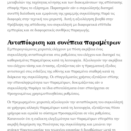
μεταβολών της ταχύτητας κίνησης και των διακυμάνσεων της απόστασης
επαφής προς το εξάρτημα. Παρατηρούν εάν ο συγκολλητής διατηρεί
συνεπή διείσδυση και εμφάνιση της γραμμής συγκόλλησης παρά τις
διαφορές στην τεχνική του χειριστή. Αυτή η αξιολόγηση βοηθά στην
πρόβλεψη της απόδοσης του συγκολλητή με διαφορετικά επίπεδα
εμπειρίας και σε διαφορετικές συνθήκες παραγωγής.
Ανταπόκριση και συνέπεια παραμέτρων
Εμπειρογνώμονες χειριστές ελέγχουν με πόση ακρίβεια ένας
συγκολλητής ανταποκρίνεται στις ρυθμίσεις του ελέγχου και διατηρεί τις
καθορισμένες παραμέτρους κατά τη λειτουργία. Αξιολογούν την ακρίβεια
του ελέγχου τάσης και έντασης, εξετάζοντας εάν η πραγματική έξοδος
αντιστοιχεί στις ενδείξεις της οθόνης και παραμένει σταθερή κατά τη
διάρκεια της συγκόλλησης. Οι επαγγελματίες χρήστες εξετάζουν επίσης
την επαναληψιμότητα των παραμέτρων, δοκιμάζοντας εάν ο
συγκολλητής παράγει τα ίδια αποτελέσματα όταν επανέρχεται σε
προηγουμένως χρησιμοποιηθείσες ρυθμίσεις.
Οι προχωρημένοι χειριστές αξιολογούν την ανταπόκριση του συγκολλητή
σε γρήγορες αλλαγές παραμέτρων κατά τη λειτουργία, εξετάζοντας πόσο
γρήγορα και ομαλά το σύστημα προσαρμόζεται σε νέες ρυθμίσεις.
Κατανοούν ότι η ευέλικτη ελεγξιμότητα των παραμέτρων επιτρέπει την
ακριβή διαχείριση της ποιότητας της συγκόλλησης και μειώνει την
ανάγκη προετοιμασίας του τεμαχίου εργασίας ή διορθώσεων μετά τη