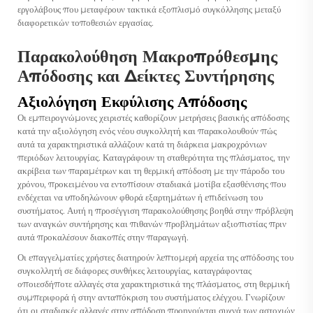
εργολάβους που μεταφέρουν τακτικά εξοπλισμό συγκόλλησης μεταξύ
διαφορετικών τοποθεσιών εργασίας.
Παρακολούθηση Μακροπρόθεσμης
Απόδοσης και Δείκτες Συντήρησης
Αξιολόγηση Εκφύλισης Απόδοσης
Οι εμπειρογνώμονες χειριστές καθορίζουν μετρήσεις βασικής απόδοσης
κατά την αξιολόγηση ενός νέου συγκολλητή και παρακολουθούν πώς
αυτά τα χαρακτηριστικά αλλάζουν κατά τη διάρκεια μακροχρόνιων
περιόδων λειτουργίας. Καταγράφουν τη σταθερότητα της πλάσματος, την
ακρίβεια των παραμέτρων και τη θερμική απόδοση με την πάροδο του
χρόνου, προκειμένου να εντοπίσουν σταδιακά μοτίβα εξασθένισης που
ενδέχεται να υποδηλώνουν φθορά εξαρτημάτων ή επιδείνωση του
συστήματος. Αυτή η προσέγγιση παρακολούθησης βοηθά στην πρόβλεψη
των αναγκών συντήρησης και πιθανών προβλημάτων αξιοπιστίας πριν
αυτά προκαλέσουν διακοπές στην παραγωγή.
Οι επαγγελματίες χρήστες διατηρούν λεπτομερή αρχεία της απόδοσης του
συγκολλητή σε διάφορες συνθήκες λειτουργίας, καταγράφοντας
οποιεσδήποτε αλλαγές στα χαρακτηριστικά της πλάσματος, στη θερμική
συμπεριφορά ή στην ανταπόκριση του συστήματος ελέγχου. Γνωρίζουν
ότι οι σταδιακές αλλαγές στην απόδοση προηγούνται συχνά των αστοχιών