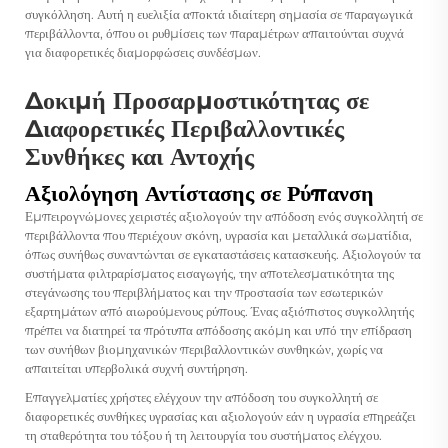
συγκόλληση. Αυτή η ευελιξία αποκτά ιδιαίτερη σημασία σε παραγωγικά
περιβάλλοντα, όπου οι ρυθμίσεις των παραμέτρων απαιτούνται συχνά
για διαφορετικές διαμορφώσεις συνδέσμων.
Δοκιμή Προσαρμοστικότητας σε
Διαφορετικές Περιβαλλοντικές
Συνθήκες και Αντοχής
Αξιολόγηση Αντίστασης σε Ρύπανση
Εμπειρογνώμονες χειριστές αξιολογούν την απόδοση ενός συγκολλητή σε
περιβάλλοντα που περιέχουν σκόνη, υγρασία και μεταλλικά σωματίδια,
όπως συνήθως συναντώνται σε εγκαταστάσεις κατασκευής. Αξιολογούν τα
συστήματα φιλτραρίσματος εισαγωγής, την αποτελεσματικότητα της
στεγάνωσης του περιβλήματος και την προστασία των εσωτερικών
εξαρτημάτων από αιωρούμενους ρύπους. Ένας αξιόπιστος συγκολλητής
πρέπει να διατηρεί τα πρότυπα απόδοσης ακόμη και υπό την επίδραση
των συνήθων βιομηχανικών περιβαλλοντικών συνθηκών, χωρίς να
απαιτείται υπερβολικά συχνή συντήρηση.
Επαγγελματίες χρήστες ελέγχουν την απόδοση του συγκολλητή σε
διαφορετικές συνθήκες υγρασίας και αξιολογούν εάν η υγρασία επηρεάζει
τη σταθερότητα του τόξου ή τη λειτουργία του συστήματος ελέγχου.