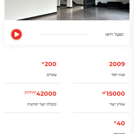
הפעל וידאו
+
200
2009
שנת ייסוד
עובדים
㎡
יחידות
42000
15000
אזורון ייצור
קיבולת ייצור חודשית
+
40
פטנטים