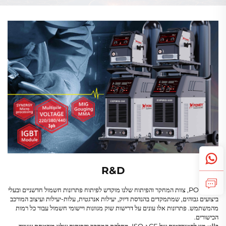
אותות דיגיטלית, מכונת רתכה מסוג
FCW-120, מבקר דיגיטלי סינרגי
MIG סינרגטית עם גז ומבלי גז
R&D
ב-PONEY, צוות המחקר והפיתוח שלנו מוקדש לפיתוח פתרונות חשמול חדשניים ובעלי
ביצועים גבוהים, שמתמקדים בהנדסת דיוק, יעילות אנרגטית, עלות-יעילות ועיצוב המורכב
מהמשתמש. פתרונות אלו עונים על דרישות שוק מגוונות ויישומי חשמול עבור כל רמות
הכישורים.
בالتزמנו לסטנדרטים של CE ו-ISO, מחלקת המחקר והפיתוח שלנו מובטחת שציוד