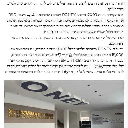
ייחודי ומודרני. אנו מחויבים להציע פתרונות יעילים ויעילים ללקוחות היקרים שלנו ולסייע
ביצירת ערך.
מאז הקמתה בשנת 2009, פיתחה PONEY מערכת מתוחכמת للغاية לייצור, R&D
ושירותים לאחר המכירה. אנו מבטיחים איכות גבוהה, אמינות ובטיחות באמצעות שימוש
במכשור מתקדם, ביצוע תהליכי בקרת איכות מקיפים במהלך הייצור ובסיומו, וכן יישום
מערכת ניהול משולבת שאושרה על ידי BSCI ו-ISO9001.
לא נחליק על אף מאמץ כדי להצדיק את אמונתכם ולהמשיך להתקדם לקראת מילוי
ציפיותיכם.
מפעל ה-PONEY משתרע על שטח של 8,000 מטרים רבועים, עם אזור ייצור של
15,000 מטרים רבועים. המפעל כוללワーク숍ים מצויידים בקווי ייצור אוטומטיים,
מעבדות מתקדמות, אזורי עיבוד PCB ו-SMD חסרי אבק, תהליכי בדיקה, מתקני ייצור
של גלילי מתכת,ワーク숍ים לטיפול צביעה, וכן יחידות ייצור של כבלים ומשננים. הגענו
לייצור משולב ובאופן עצמאי לחלוטין, ממateriały הגלם ועד להרכבת המכונות הסופיות.