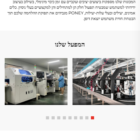
המכונות שלנו מספקות ביצועים יציבים ועקביים עם זמן כיבוי מינימלי, בשילוב בעיצוב
ידידותי למשתמש שמבטיח תפעול חלק הן למתחילים והן למקצועיים בעלי ניסיון. כלים
אמינים, יעילים ובעלי עלות-יעילות, PONEY מגביהים את תפוקת ההלחמה שלכם תוך
הבטחת חווית משתמש יוצאת דופן.
המפעל שלנו