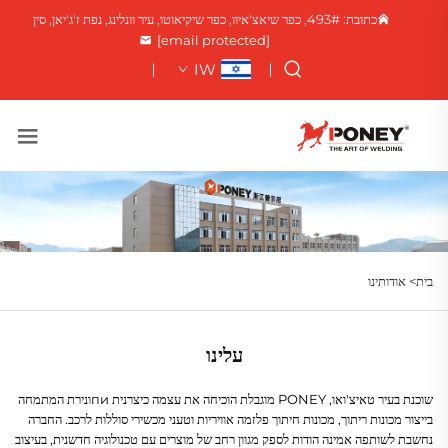
כתובת: 493#, כפר שיאצ'איוו, כפר שיקיאוטו, עיר וונלינג, נפת ז'ג'יאן, סין
[email protected]
IW
בית>
אודותינו
עלינו
שוכנת בעיר טאיצ'ואו, PONEY מוגבלת הוכיחה את עצמה כיצרנית пиונירת המתמחה
בייצור מכונות ריתוך, מכונות חיתוך פלזמה אוויריות וטעני מכשירי סוללות לרכב. החברה
נחשבת לשותפה אמינה הודות לספק מגוון רחב של מוצרים עם טכנולוגיה חדשנית, בעיצוב