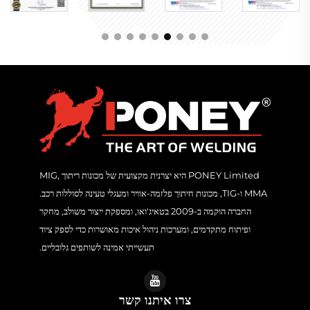
PONEY Limited היא יצרנית מקצועית של מכונות ריתוך MIG,
MMA ו-TIG, מכונות חיתוך פלזמה-אוויר ומעגלי טעינה לסוללות רכב.
החברה הוקמה ב-2009 בטאיג'ואו, ומספקת ייצור משולב, מחקר
ופיתוח מתקדמים, ומערכות ניהול איכות מאושרות כדי לספק ציוד
תעשייתי אמינה לשותפים גלובליים.
צרו איתנו קשר