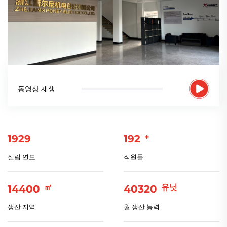
동영상 재생
+
2009
200
설립 연도
직원들
㎡
유닛
15000
42000
생산 지역
월 생산 능력