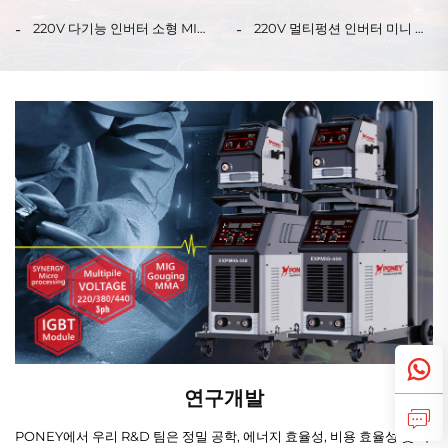
접기
MIG-350R, 다기능 CO₂ 가스
MIG 용접기 MIG-200 디지털
실드 MIG/MAG 용접기
신호 제어 싱크로닉 MIG 용접
220V 다기능 인버터 소형 MIG
220V 멀티펑션 인버터 미니 가
기
용접기 MIG-140 디지털 신호
스리스 용접기 FCW-120 디지
제어 싱크로닉 가스 및 무가스
털 신호 제어 싱크로닉스 MIG
MIG 용접기
용접기
연구개발
PONEY에서 우리 R&D 팀은 정밀 공학, 에너지 효율성, 비용 효율성 및 사