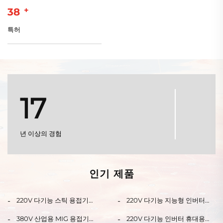
+
40
특허
17
년 이상의 경험
인기 제품
220V 다기능 스틱 용접기
220V 다기능 지능형 인버터
MMA-200 디지털 신호 제어 인
MIG 용접기 MIG-20DM, 디지
버터 아크 용접기
털 신호 제어 싱크로닉 MIG 용
380V 산업용 MIG 용접기
220V 다기능 인버터 휴대용