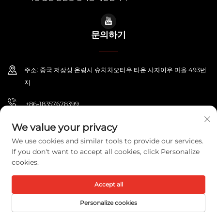
문의하기
주소: 중국 저장성 온링시 슈치차오터우 타운 샤자이우 마을 493번
지
+86-18357678399
[email protected]
We value your privacy
We use cookies and similar tools to provide our services.
If you don't want to accept all cookies, click Personalize
cookies.
저작권 © 2026 저장 폰이 일렉트릭 코.,엔티디. 보유권리.
개인정보 보호정책
Accept all
Personalize cookies
홈페이지
제품
이메일
전화