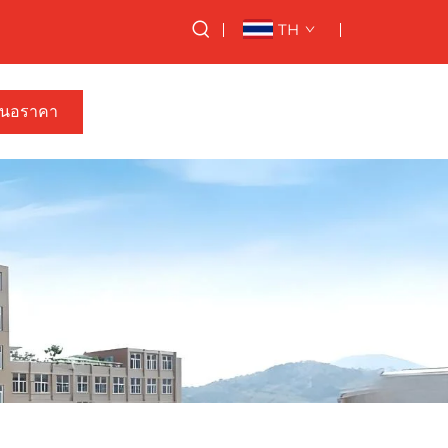
TH
สนอราคา