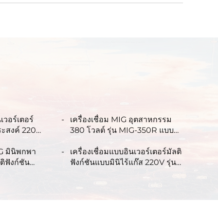
นเวอร์เตอร์
เครื่องเชื่อม MIG อุตสาหกรรม
ระสงค์ 220
380 โวลต์ รุ่น MIG-350R แบบ
DM ควบคุม
อเนกประสงค์ ใช้ก๊าซ CO₂ เป็นตัว
ละเป็นเครื่อง
IG มินิพกพา
ป้องกันการเชื่อมแบบ MIG/MAG
เครื่องเชื่อมแบบอินเวอร์เตอร์มัลติ
ก (Synergic)
ิฟังก์ชัน
ฟังก์ชันแบบมินิไร้แก๊ส 220V รุ่น
-140 ควบคุม
FCW-120 พร้อมระบบควบคุม
อมระบบซิน
สัญญาณดิจิทัลแบบไซเนอร์จิก
ชื่อมแบบ
(Synergetic) สำหรับการเชื่อม
ม่ใช้ก๊าซ
MIG