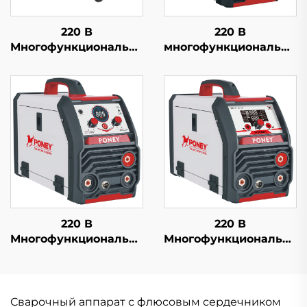
220 В
220 В
Многофункциональная
многофункциональный
сварка Mig-200
инверторный
Двойной импульс
сварочный аппарат
ЖК-дисплей
MIG Mig-200 с
цифровой контроль
одиночным
синергетическая
импульсом,
сварка
цифровым
управлением и
синергетической
сваркой
220 В
220 В
Многофункциональный
Многофункциональный
инверторный мини-
инверторный мини-
сварочный аппарат
сварочный аппарат
без газа Fcw-120 с
без газа Fcw-120 с
цифровым
цифровым
Сварочный аппарат с флюсовым сердечником