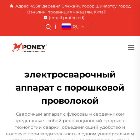
Адрес: 493#, деревня Сячжайу, город Шичяотоу, город
Вэньлин, провинция Чжэцзян, Китай
[email protected]
RU
электросварочный
аппарат с порошковой
проволокой
Сварочный аппарат с флюсовым сердечником
представляет собой революционный прорыв в
технологии сварки, объединяющий удобство и
высокую производительность в одном универсальном