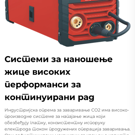
Системи за наношење
жице високих
перформанси за
континуирани рад
Индустријска опрема за заваривање СО2 има високо-
производне системе за напајање жица који
обезбеђују глатку, конзистентну испоруку
електрода током продужених операција заваривања.