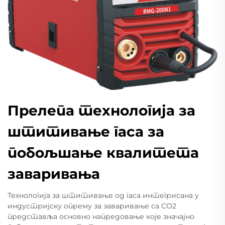
Прелепа технологија за
штитивање гаса за
побољшање квалитета
заваривања
Технологија за штитивање од гаса интегрисана у
индустријску опрему за заваривање са CO2
представља основно напредовање које значајно