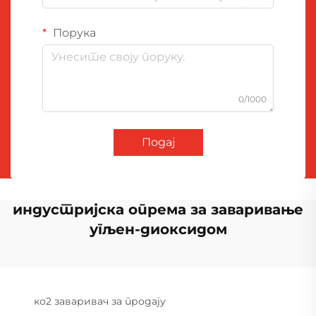
Порука
0/1000
Подај
индустријска опрема за заваривање
угљен-диоксидом
ко2 заваривач за продају