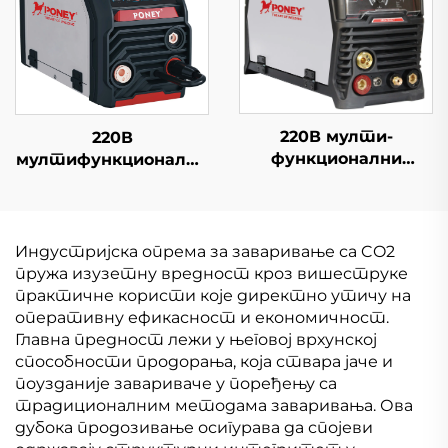
220В мулти-
220В
функционални
мултифункционални
инвертер Миг
инвертер Миг
Велдер Миг-164
заваривачка машина
Дигитална контрола
Миг-200 Цифрова
сигнала Једини
контрола
Индустријска опрема за заваривање са CO2
импулс Синергична
Синергична Миг
пружа изузетну вредност кроз вишеструке
Миг Велдер машина
заваривачка машина
практичне користи које директно утичу на
оперативну ефикасност и економичност.
Главна предност лежи у његовој врхунској
способности продорања, која ствара јаче и
поузданије завариваче у поређењу са
традиционалним методама заваривања. Ова
дубока продозивање осигурава да спојеви