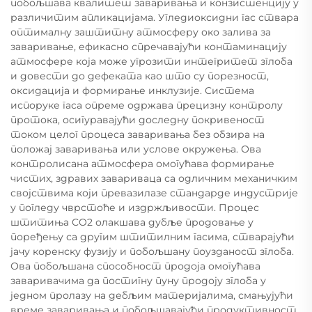
побољшава квалитет заваривања и конзистенцију у
различитим апликацијама. Угледиоксидни гас ствара
оптималну заштитну атмосферу око залива за
заваривање, ефикасно спречавајући контаминацију
атмосфере која може угрозити интегритет зглоба
и довести до дефеката као што су порезност,
оксидација и формирање инклузије. Система
испоруке гаса опреме одржава прецизну контролу
протока, осигуравајући доследну покривеност
током целог процеса заваривања без обзира на
положај заваривања или услове окружења. Ова
контролисана атмосфера омогућава формирање
чистих, здравих завариваца са одличним механичким
својствима који превазилазе стандарде индустрије
у погледу чврстоће и издржљивости. Процес
штитиња CO2 олакшава дубље продовање у
поређењу са другим штитилним гасима, стварајући
јачу коренску фузију и побољшану поузданост зглоба.
Ова побољшана способност продоја омогућава
заваривачима да постигну пуну продоју зглоба у
једном пролазу на дебљим материјалима, смањујући
време заваривања и побољшавајући продуктивност.