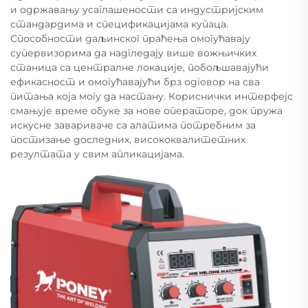
и одржавању усаглашености са индустријским
стандардима и спецификацијама купаца.
Способности даљинског праћења омогућавају
супервизорима да надгледају више вожњичких
станица са централне локације, побољшавајући
ефикасност и омогућавајући брз одговор на сва
питања која могу да настану. Кориснички интерфејс
смањује време обуке за нове операторе, док пружа
искусне завариваче са алатима потребним за
постизање доследних, висококвалитетних
резултата у свим апликацијама.