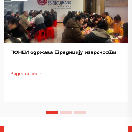
ПОНЕИ одржава традицију изврсности
Видети више