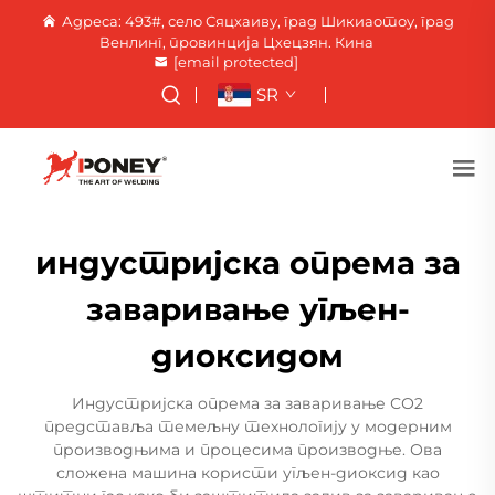
Адреса: 493#, село Сяцхаиву, град Шикиаотоу, град
Венлинг, провинција Цхецзян. Кина
[email protected]
SR
индустријска опрема за
заваривање угљен-
диоксидом
Индустријска опрема за заваривање СО2
представља темељну технологију у модерним
производњима и процесима производње. Ова
сложена машина користи угљен-диоксид као