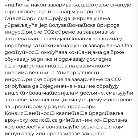
чишћења након заваривања, што даље смањује
трошкове рада и отпад материјала.
Оператори сматрају да је крива учења
управљајућа, јер полуавтоматска природа
индустријске CO2 опреме за заваривање
захтева мање специјализованих вештина у
поређењу са техникама ручног заваривања. Ова
доступност омогућава компанијама да брже
обучавају раднике и одржавају доследне
стандарде квалитета на различитим
нивоима вештина. Универзалност
индустријске опреме за заваривање са CO2
омогућава да појединачне машине обрађују
више типова материјала и дебљине, смањујући
захтеве за инвестицијама у опрему и потребе
за простором у радњој простори.
Конзистентност квалитета представља
врхунску корист, са дигиталним контролама
које обезбеђују понављајуће резултате који
испуњавају или превазилазе захтеве