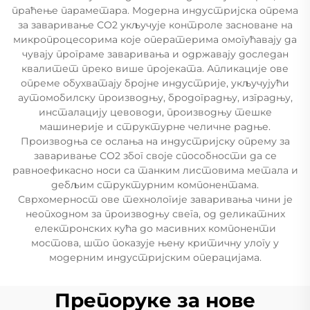
праћење параметара. Модерна индустријска опрема
за заваривање СО2 укључује контроле засноване на
микропроцесорима које оператерима омогућавају да
чувају програме заваривања и одржавају доследан
квалитет преко више пројеката. Апликације ове
опреме обухватају бројне индустрије, укључујући
аутомобилску производњу, бродоградњу, изградњу,
инсталацију цевоводи, производњу тешке
машинерије и структурне челичне радње.
Производња се ослања на индустријску опрему за
заваривање СО2 због своје способности да се
равноефикасно носи са танким листовима метала и
дебљим структурним компонентама.
Сврхомерност ове технологије заваривања чини је
неопходном за производњу свега, од деликатних
електронских кућа до масивних компоненти
мостова, што показује њену критичну улогу у
модерним индустријским операцијама.
Препоруке за нове