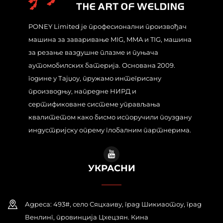
PONEY Limited је професионални произвођач
машина за заваривање MIG, MMA и TIG, машина
за резање ваздушне плазме и пуњача
аутомобилских батерија. Основана 2009.
године у Тајџоу, пружамо интегрисану
производњу, напредне НИРД и
сертификоване системе управљања
квалитетом како бисмо испоручили поуздану
индустријску опрему глобалним партнерима.
УКРАСНИ
Адреса: 493#, село Сяцхаиву, град Шикиаотоу, град
Венлинг, провинција Цхецзян. Кина