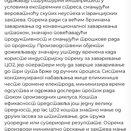
одржавају структурни интегритет у
условима екстремних стреса, смањујући
вероватноћу скупих неуспеха и гаранцијских
захтева. Опрема ради са већим брзинама
заваривања од конвенционалног заваривања
штапком, значајно повећавајући
продуктивност и смањујући трошкове рада
по пројекту. Производствени објекти
доживљавају значајну уштеду времена када
користе индустријску опрему за заваривање
ЦО2, јер оператери могу да заврше заваривање
до три пута брже од ручних процеса. Система
континуираног набављања жице елиминише
честе промене електрода, минимизира време
одсуства и одржава доследан проток рада
током производних циклуса. Кошта
ефикасност представља још једну велику
предност, јер гас ЦО2 кошта знатно мање од
других гасова за штитивање, док пружа
упоредне или супериорне резултате. Опрема
производи минимално прскање и захтева мање