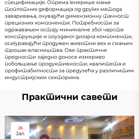
спецификације. Опрема генерише мање
топлотних деформација од других метода
заваривања, очувајући димензионну тачност
прецизних компоненти. Потребности за
одржавањем остају минималне због чврсте
конструкције и поузданог дизајна компоненти,
осигуравајући продужен животни век и смањен
трошак власништва. Ове практичне
предности заједно доносе измериво
побољшање продуктивности, квалитета и
профитабилности за предузећа у различитим
индустријским секторима.
Практични савети
26
Jan