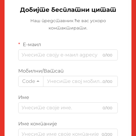
Добијте бесплатни цитат
Наш представник ће вас ускоро
контактирати.
Е-маил
0/100
Мобилни/Ватсап
Code
0/100
Име
0/100
Име компаније
0/200