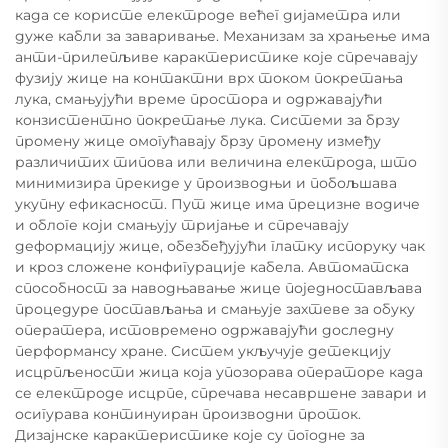
када се користе електроде већег дијаметра или
дуже кабли за заваривање. Механизам за храњење има
анти-прилепљиве карактеристике које спречавају
фузију жице на контактни врх током покретања
лука, смањујући време простора и одржавајући
конзистентно покретање лука. Системи за брзу
промену жице омогућавају брзу промену између
различитих типова или величина електрода, што
минимизира прекиде у производњи и побољшава
укупну ефикасност. Пут жице има прецизне водиче
и облоге који смањују тријање и спречавају
деформацију жице, обезбеђујући глатку испоруку чак
и кроз сложене конфигурације кабела. Автоматска
способност за наводњавање жице поједностављава
процедуре постављања и смањује захтеве за обуку
оператера, истовремено одржавајући доследну
перформансу хране. Систем укључује детекцију
исцрпљености жица која упозорава операторе када
се електроде исцрпе, спречава несавршене завари и
осигурава континуиран производни проток.
Дизајнске карактеристике које су погодне за