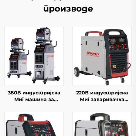
производе
380В индустријска
220В индустријска
Миг машина за
Миг заваривачка
заваривање Миг-500
машина Миг-250
мултифункционална
мултифункционална
ЦО2 гасна штит Миг/
Миг/Маг заваривачка
Маг Гоугинг машина за
машина за гасни
заваривање
штит