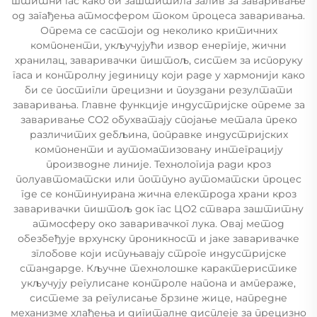
штитни гас како би заштитила залив за заваривање
од загађења атмосфером током процеса заваривања.
Опрема се састоји од неколико критичних
компоненти, укључујући извор енергије, жични
хранилац, заваривачки пиштољ, систем за испоруку
гаса и контролну јединицу који раде у хармонији како
би се постигли прецизни и поуздани резултати
заваривања. Главне функције индустријске опреме за
заваривање СО2 обухватају спојање метала преко
различитих дебљина, поправке индустријских
компоненти и аутоматизовану интеграцију
производне линије. Технологија ради кроз
полуавтоматски или потпуно аутоматски процес
где се континуирана жична електрода храни кроз
заваривачки пиштољ док гас ЦО2 ствара заштитну
атмосферу око заваривачког лука. Овај метод
обезбеђује врхунску проникност и јаке заваривачке
зглобове који испуњавају строге индустријске
стандарде. Кључне технолошке карактеристике
укључују регулисане контроле напона и ампераже,
системе за регулисање брзине жице, напредне
механизме хлађења и дигиталне дисплеје за прецизно