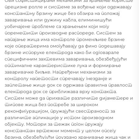
Ови софистицирани механизми за храњење користе
прецизне ролле и системе за вођење који одржавају
константну брзину жице без обзира на положај
заваривања или дужину кабла, елиминишући
уобичајене проблеме са храњењем који могу
пореметити производне распореде. Систем за
напајање жица има контроле променљиве брзине
које оператерима омогућавају да фино подешавају
брзине испоруке електрода како би одговарале
специфичним захтевима заваривања, обезбеђујући
оптималне карактеристике лука и формирање
заваривачке биљке. Напређени механизми за
контролу напетости спречавају гнезданје и
заплетање жице док се одржава правилна правлост
електрода док се приближава врху контакта.
Систем може да прихвате различите дијаметере и
типове жица без потребе за широком
реконфигурацијом, пружајући свестраност за
различите апликације у истом производном
објекту. Мотори за тежак погон пружају
константан вртежни момент у целом опсегу
брзина, обезбеђујући поуздано хранивање жица чак и