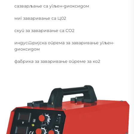
сазварљање са угљен-диоксидом
миг заваривање са Ц02
скуп за заваривање са CO2
индустријска опрема за заваривање угљен-
диоксидом
фабрика за заваривање опреме за ко2