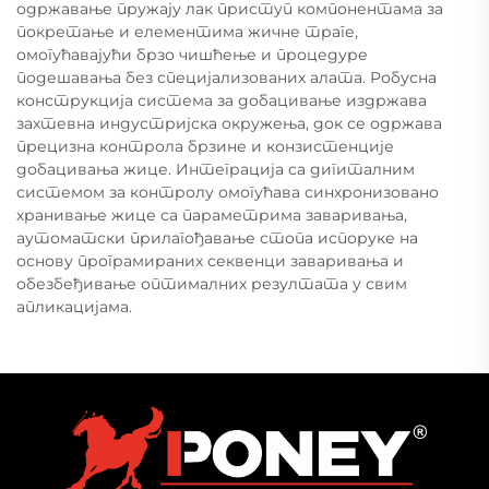
одржавање пружају лак приступ компонентама за
покретање и елементима жичне траге,
омогућавајући брзо чишћење и процедуре
подешавања без специјализованих алата. Робусна
конструкција система за добацивање издржава
захтевна индустријска окружења, док се одржава
прецизна контрола брзине и конзистенције
добацивања жице. Интеграција са дигиталним
системом за контролу омогућава синхронизовано
хранивање жице са параметрима заваривања,
аутоматски прилагођавање стопа испоруке на
основу програмираних секвенци заваривања и
обезбеђивање оптималних резултата у свим
апликацијама.