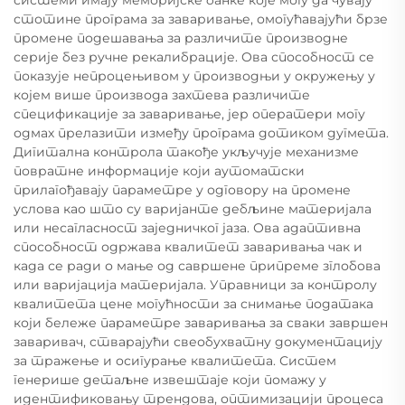
системи имају меморијске банке које могу да чувају
стотине програма за заваривање, омогућавајући брзе
промене подешавања за различите производне
серије без ручне рекалибрације. Ова способност се
показује непроцењивом у производњи у окружењу у
којем више производа захтева различите
спецификације за заваривање, јер оператери могу
одмах прелазити између програма дотиком дугмета.
Дигитална контрола такође укључује механизме
повратне информације који аутоматски
прилагођавају параметре у одговору на промене
услова као што су варијанте дебљине материјала
или несагласност заједничког јаза. Ова адаптивна
способност одржава квалитет заваривања чак и
када се ради о мање од савршене припреме зглобова
или варијација материјала. Управници за контролу
квалитета цене могућности за снимање података
који бележе параметре заваривања за сваки завршен
заваривач, стварајући свеобухватну документацију
за тражење и осигурање квалитета. Систем
генерише детаљне извештаје који помажу у
идентификовању трендова, оптимизацији процеса