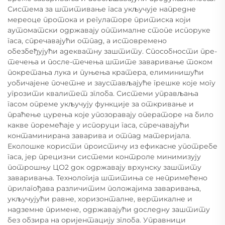
Система за штитивање гаса укључује напредне
мереоце протока и регулаторе притиска који
аутоматски одржавају оптималне стопе испоруке
гаса, спречавајући отпад, а истовремено
обезбеђујући адекватну заштиту. Способности пре-
течења и после-течења штите заваривање током
покретања лука и пуњења кратера, елиминишући
уобичајене почетне и заустављајуће грешке које могу
угрозити квалитет зглоба. Системи управљања
гасом опреме укључују функције за откривање и
праћење цурења које упозоравају операторе на било
какве поремећаје у испоруци гаса, спречавајући
контаминирана заварива и отпад материјала.
Еколошке користи проистичу из ефикасне употребе
гаса, јер прецизни системи контроле минимизују
потрошњу ЦО2 док одржавају врхунску заштиту
заваривања. Технологија штитиња се непримећено
прилагођава различитим положајима заваривања,
укључујући равне, хоризонталне, вертикалне и
надземне примене, одржавајући доследну заштиту
без обзира на оријентацију зглоба. Управници