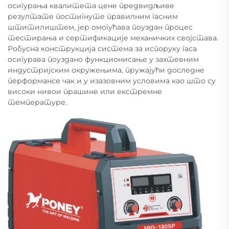
осигурања квалитета цене предвидљиве
резултате постигнуте правилним гасним
штитилиштем, јер омогућава поуздан процес
тестирања и сертификације механичких својстава.
Робусна конструкција система за испоруку гаса
осигурава поуздано функционисање у захтевним
индустријским окружењима, пружајући доследне
перформансе чак и у изазовним условима као што су
високи нивои прашине или екстремне
температуре.