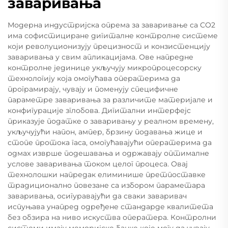
заваривања
Модерна индустријска опрема за заваривање са CO2
има софистициране дигиталне контролне системе
који револуционизују прецизност и конзистенцију
заваривања у свим апликацијама. Ове напредне
контролне јединице укључују микропроцесорску
технологију која омогућава оператерима да
програмирају, чувају и поменују специфичне
параметре заваривања за различите материјале и
конфигурације зглобова. Дигитални интерфејс
приказује податке о заваривању у реалном времену,
укључујући напон, ампер, брзину подавања жице и
стопе протока гаса, омогућавајући оператерима да
одмах изврше подешавања и одржавају оптималне
услове заваривања током целог процеса. Овај
технолошки напредак елиминише претпоставке
традиционално повезане са избором параметара
заваривања, осигуравајући да сваки заваривач
испуњава унапред одређене стандарде квалитета
без обзира на ниво искуства оператера. Контролни