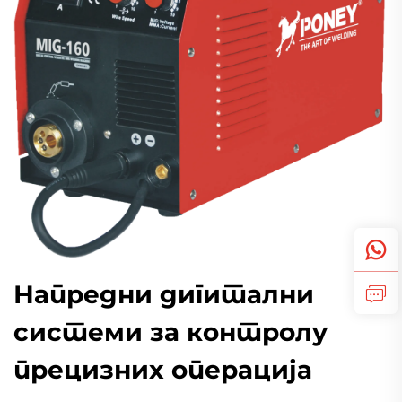
Напредни дигитални
системи за контролу
прецизних операција