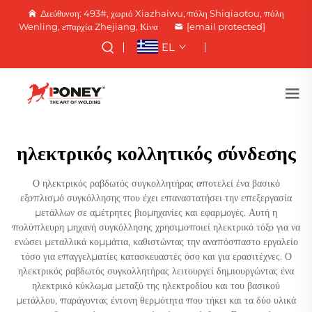
Διεύθυνση: 493#, χωριό Xiazhaiwu, πόλη Shiqiaotou, πόλη
Wenling, επαρχία Zhejiang, Κίνα
[email protected]
EL
ηλεκτρικός κολλητικός σύνδεσης
Ο ηλεκτρικός ραβδωτός συγκολλητήρας αποτελεί ένα βασικό
εξοπλισμό συγκόλλησης που έχει επαναστατήσει την επεξεργασία
μετάλλων σε αμέτρητες βιομηχανίες και εφαρμογές. Αυτή η
πολύπλευρη μηχανή συγκόλλησης χρησιμοποιεί ηλεκτρικό τόξο για να
ενώσει μεταλλικά κομμάτια, καθιστώντας την αναπόσπαστο εργαλείο
τόσο για επαγγελματίες κατασκευαστές όσο και για ερασιτέχνες. Ο
ηλεκτρικός ραβδωτός συγκολλητήρας λειτουργεί δημιουργώντας ένα
ηλεκτρικό κύκλωμα μεταξύ της ηλεκτροδίου και του βασικού
μετάλλου, παράγοντας έντονη θερμότητα που τήκει και τα δύο υλικά