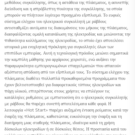
μεθόδους συγκόλλησης, όπως η αστάθεια της πλάσματος, η ασυνεπής
διείσδυση και η απρόβλεπτη ποιότητα της συγκόλλησης, τα οποία
μπορούν να πλήττουν λιγότερο προηγμένο εξοπλισμό. Το ευφυές
σύστημα ελέγχου του ηλεκτρικού συγκολλητή με ράβδους
αντισταθμίζει αυτόματα τις διακυμάνσεις του μήκους της πλάσματος,
διασφαλίζοντας ομαλή κατανάλωση της ηλεκτροδίας και μειώνοντας την
πιθανότητα κολλήματος της ηλεκτροδίας, το οποίο έχει αποτελέσει
ιστορικά μια ενοχλητική πρόκληση για συγκολλητές όλων των
επιπέδων εμπειρίας. Αυτή η τεχνολογική πρόοδος μειώνει σημαντικά
την καμπύλη μάθησης για αρχάριους χειριστές, ενώ αυξάνει την
παραγωγικότητα εμπειρογνωμόνων επαγγελματιών που απαιτούν
αξιόπιστη απόδοση από τον εξοπλισμό τους. Το σύστημα ελέγχου της
πλάσματος διαθέτει πολλαπλά προκαθορισμένα προγράμματα που
έχουν βελτιστοποιηθεί για διαφορετικούς τύπους ηλεκτροδίων και
πάχη υλικού, επιτρέποντας στους χρήστες να επιλέγουν τις
κατάλληλες ρυθμίσεις με εμπιστοσύνη ότι ο ηλεκτρικός συγκολλητής
με ράβδους θα παρέχει συνεπή αποτελέσματα κάθε φορά. Η
λειτουργία «Hot Start» παρέχει αυξημένη ένταση ρεύματος κατά την
έναρξη της πλάσματος, καθιστώντας ευκολότερη την έναρξη και τη
διατήρηση μιας σταθερής πλάσματος, ιδιαίτερα κατά τη χρήση
δύσκολων ηλεκτροδίων ή σε δύσκολες θέσεις. Η προστασία κατά του