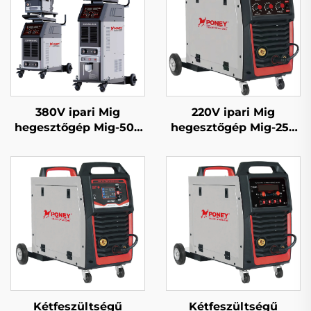
380V ipari Mig
220V ipari Mig
hegesztőgép Mig-500
hegesztőgép Mig-250
többfunkciós CO2
többfunkciós CO2
gázzal védett Mig/Mag
gázzal védett Mig/Mag
bevágó hegesztőgép
hegesztőgép
Kétfeszültségű
Kétfeszültségű