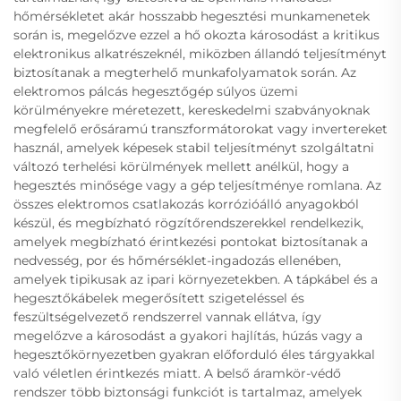
hőmérsékletet akár hosszabb hegesztési munkamenetek
során is, megelőzve ezzel a hő okozta károsodást a kritikus
elektronikus alkatrészeknél, miközben állandó teljesítményt
biztosítanak a megterhelő munkafolyamatok során. Az
elektromos pálcás hegesztőgép súlyos üzemi
körülményekre méretezett, kereskedelmi szabványoknak
megfelelő erősáramú transzformátorokat vagy invertereket
használ, amelyek képesek stabil teljesítményt szolgáltatni
változó terhelési körülmények mellett anélkül, hogy a
hegesztés minősége vagy a gép teljesítménye romlana. Az
összes elektromos csatlakozás korrózióálló anyagokból
készül, és megbízható rögzítőrendszerekkel rendelkezik,
amelyek megbízható érintkezési pontokat biztosítanak a
nedvesség, por és hőmérséklet-ingadozás ellenében,
amelyek tipikusak az ipari környezetekben. A tápkábel és a
hegesztőkábelek megerősített szigeteléssel és
feszültségelvezető rendszerrel vannak ellátva, így
megelőzve a károsodást a gyakori hajlítás, húzás vagy a
hegesztőkörnyezetben gyakran előforduló éles tárgyakkal
való véletlen érintkezés miatt. A belső áramkör-védő
rendszer több biztonsági funkciót is tartalmaz, amelyek