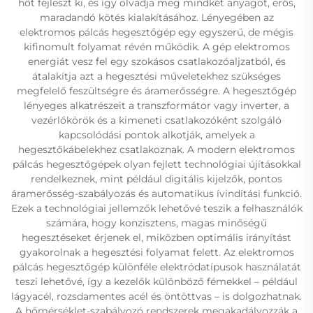
hőt fejleszt ki, és így olvadja meg mindkét anyagot, erős,
maradandó kötés kialakításához. Lényegében az
elektromos pálcás hegesztőgép egy egyszerű, de mégis
kifinomult folyamat révén működik. A gép elektromos
energiát vesz fel egy szokásos csatlakozóaljzatból, és
átalakítja azt a hegesztési műveletekhez szükséges
megfelelő feszültségre és áramerősségre. A hegesztőgép
lényeges alkatrészeit a transzformátor vagy inverter, a
vezérlőkörök és a kimeneti csatlakozóként szolgáló
kapcsolódási pontok alkotják, amelyek a
hegesztőkábelekhez csatlakoznak. A modern elektromos
pálcás hegesztőgépek olyan fejlett technológiai újításokkal
rendelkeznek, mint például digitális kijelzők, pontos
áramerősség-szabályozás és automatikus ívindítási funkció.
Ezek a technológiai jellemzők lehetővé teszik a felhasználók
számára, hogy konzisztens, magas minőségű
hegesztéseket érjenek el, miközben optimális irányítást
gyakorolnak a hegesztési folyamat felett. Az elektromos
pálcás hegesztőgép különféle elektródatípusok használatát
teszi lehetővé, így a kezelők különböző fémekkel – például
lágyacél, rozsdamentes acél és öntöttvas – is dolgozhatnak.
A hőmérséklet-szabályozó rendszerek megakadályozzák a