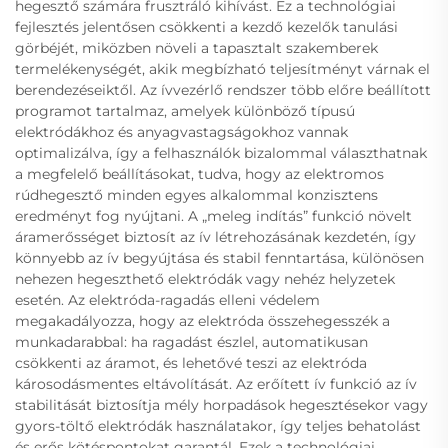
hegesztő számára frusztráló kihívást. Ez a technológiai
fejlesztés jelentősen csökkenti a kezdő kezelők tanulási
görbéjét, miközben növeli a tapasztalt szakemberek
termelékenységét, akik megbízható teljesítményt várnak el
berendezéseiktől. Az ívvezérlő rendszer több előre beállított
programot tartalmaz, amelyek különböző típusú
elektródákhoz és anyagvastagságokhoz vannak
optimalizálva, így a felhasználók bizalommal választhatnak
a megfelelő beállításokat, tudva, hogy az elektromos
rúdhegesztő minden egyes alkalommal konzisztens
eredményt fog nyújtani. A „meleg indítás” funkció növelt
áramerősséget biztosít az ív létrehozásának kezdetén, így
könnyebb az ív begyújtása és stabil fenntartása, különösen
nehezen hegeszthető elektródák vagy nehéz helyzetek
esetén. Az elektróda-ragadás elleni védelem
megakadályozza, hogy az elektróda összehegesszék a
munkadarabbal: ha ragadást észlel, automatikusan
csökkenti az áramot, és lehetővé teszi az elektróda
károsodásmentes eltávolítását. Az erőített ív funkció az ív
stabilitását biztosítja mély horpadások hegesztésekor vagy
gyors-töltő elektródák használatakor, így teljes behatolást
és erős kötéspontokat garantál. Ezek a technológiai