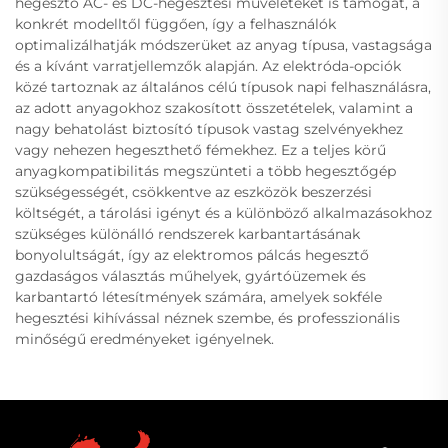
hegesztő AC- és DC-hegesztési műveleteket is támogat, a
konkrét modelltől függően, így a felhasználók
optimalizálhatják módszerüket az anyag típusa, vastagsága
és a kívánt varratjellemzők alapján. Az elektróda-opciók
közé tartoznak az általános célú típusok napi felhasználásra,
az adott anyagokhoz szakosított összetételek, valamint a
nagy behatolást biztosító típusok vastag szelvényekhez
vagy nehezen hegeszthető fémekhez. Ez a teljes körű
anyagkompatibilitás megszünteti a több hegesztőgép
szükségességét, csökkentve az eszközök beszerzési
költségét, a tárolási igényt és a különböző alkalmazásokhoz
szükséges különálló rendszerek karbantartásának
bonyolultságát, így az elektromos pálcás hegesztő
gazdaságos választás műhelyek, gyártóüzemek és
karbantartó létesítmények számára, amelyek sokféle
hegesztési kihívással néznek szembe, és professzionális
minőségű eredményeket igényelnek.