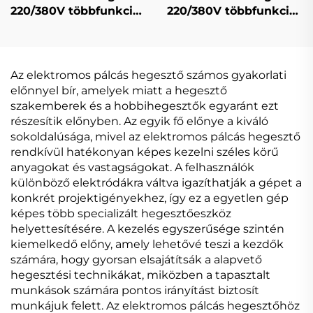
220/380V többfunkciós
220/380V többfunkciós
Mig hegesztőgép Mig-
Mig hegesztőgép Mig-
250 dupla impulzusos
250 dupla impulzusos
LCD digitális
digitális szabályozású
szabályozású
szinergikus
Az elektromos pálcás hegesztő számos gyakorlati
szinergikus
hegesztőgép
előnnyel bír, amelyek miatt a hegesztő
hegesztőgép
szakemberek és a hobbihegesztők egyaránt ezt
részesítik előnyben. Az egyik fő előnye a kiváló
sokoldalúsága, mivel az elektromos pálcás hegesztő
rendkívül hatékonyan képes kezelni széles körű
anyagokat és vastagságokat. A felhasználók
különböző elektródákra váltva igazíthatják a gépet a
konkrét projektigényekhez, így ez a egyetlen gép
képes több specializált hegesztőeszköz
helyettesítésére. A kezelés egyszerűsége szintén
kiemelkedő előny, amely lehetővé teszi a kezdők
számára, hogy gyorsan elsajátítsák a alapvető
hegesztési technikákat, miközben a tapasztalt
munkások számára pontos irányítást biztosít
munkájuk felett. Az elektromos pálcás hegesztőhöz