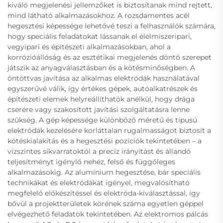
kiváló megjelenési jellemzőket is biztosítanak mind rejtett,
mind látható alkalmazásokhoz. A rozsdamentes acél
hegesztési képessége lehetővé teszi a felhasználók számára,
hogy speciális feladatokat lássanak el élelmiszeripari,
vegyipari és építészeti alkalmazásokban, ahol a
korrózióállóság és az esztétikai megjelenés döntő szerepet
játszik az anyagválasztásban és a kötésminőségben. A
öntöttvas javítása az alkalmas elektródák használatával
egyszerűvé válik, így értékes gépek, autóalkatrészek és
építészeti elemek helyreállíthatók anélkül, hogy drága
cserére vagy szakosított javítási szolgáltatásra lenne
szükség. A gép képessége különböző méretű és típusú
elektródák kezelésére korláttalan rugalmasságot biztosít a
kötéskialakítás és a hegesztési pozíciók tekintetében – a
vízszintes síkvarratoktól a precíz irányítást és állandó
teljesítményt igénylő nehéz, felső és függőleges
alkalmazásokig. Az alumínium hegesztése, bár speciális
technikákat és elektródákat igényel, megvalósítható
megfelelő előkészítéssel és elektróda-kiválasztással, így
bővül a projektterületek körének száma egyetlen géppel
elvégezhető feladatok tekintetében. Az elektromos pálcás