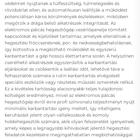
védelmet nyújtanak a túlfeszültség, túlmelegedés és
rövidzárlat ellen, és automatikusan leállítják a működést
potenciálisan káros körülmények észlelésekor, miközben
megőrzik a drága belső alkatrészek integritását. Az
elektromos pálcás hegesztőgép vezérlőpanelje tömített
kapcsolókat és kijelzőket tartalmaz, amelyek ellenállnak a
hegesztési fröccsenésnek, por- és nedvességbehatolásnak,
így biztosítva a megbízható működést és egyszerű
karbantartást a gép hosszú élettartama során. A helyszínen
cserélhető alkatrészek egyszerűsítik a karbantartási
eljárásokat és csökkentik a leállási időt, lehetővé téve a
felhasználók számára a rutin karbantartás elvégzését
speciális eszközök vagy részletes műszaki ismeretek nélkül.
Ez a kivételes tartósság alacsonyabb teljes tulajdonosi
költséget eredményez, mivel az elektromos pálcás
hegesztőgép évről évre profi színvonalú teljesítményt nyújt
minimális karbantartási igény mellett, így intelligens
beruházást jelent olyan vállalkozások és komoly
hobbihegesztők számára, akik olyan felszerelést igényelnek,
amely képes a legnagyobb kihívásokat jelentő hegesztési
feladatok kezelésére megingathatatlan megbízhatósággal.