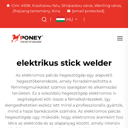
Cím: 493#, Xiazhaiwu falu, Shiqiaotou város, Wenling város,
Zhejiang tartomány, Kína
[email protected]
HU
elektrikus stick welder
Az elektromos pálcás hegesztőgép egy alapvető
hegesztőberendezés, amely forradalmasította a
fémmegmunkálást számos iparágban és alkalmazási
területen. Ez a sokoldalú hegesztőgép elektromos ív
segítségével köti össze a fémalkatrészeket, így
elengedhetetlen eszköz lett mind a professzionális gyártók,
mind a hazai barkácsolók számára. Az elektromos pálcás
hegesztőgép úgy működik, hogy elektromos áramkört hoz
létre az elektróda és az alapanyag között, amely intenzív