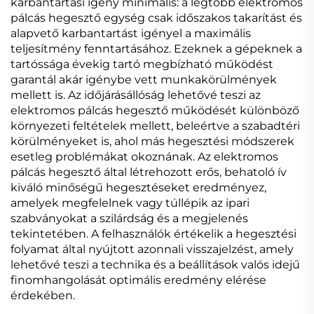
karbantartási igény minimális: a legtöbb elektromos
pálcás hegesztő egység csak időszakos takarítást és
alapvető karbantartást igényel a maximális
teljesítmény fenntartásához. Ezeknek a gépeknek a
tartóssága évekig tartó megbízható működést
garantál akár igénybe vett munkakörülmények
mellett is. Az időjárásállóság lehetővé teszi az
elektromos pálcás hegesztő működését különböző
környezeti feltételek mellett, beleértve a szabadtéri
körülményeket is, ahol más hegesztési módszerek
esetleg problémákat okoznának. Az elektromos
pálcás hegesztő által létrehozott erős, behatoló ív
kiváló minőségű hegesztéseket eredményez,
amelyek megfelelnek vagy túllépik az ipari
szabványokat a szilárdság és a megjelenés
tekintetében. A felhasználók értékelik a hegesztési
folyamat által nyújtott azonnali visszajelzést, amely
lehetővé teszi a technika és a beállítások valós idejű
finomhangolását optimális eredmény elérése
érdekében.