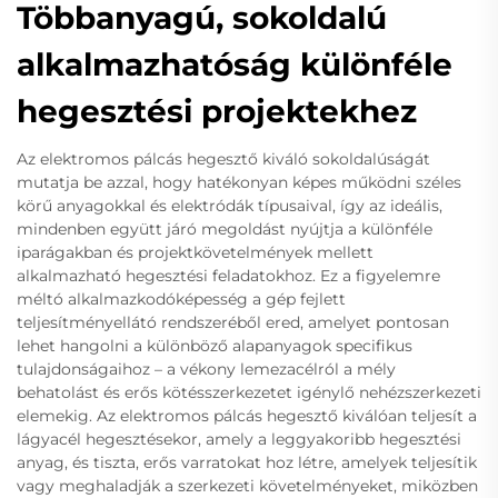
Többanyagú, sokoldalú
alkalmazhatóság különféle
hegesztési projektekhez
Az elektromos pálcás hegesztő kiváló sokoldalúságát
mutatja be azzal, hogy hatékonyan képes működni széles
körű anyagokkal és elektródák típusaival, így az ideális,
mindenben együtt járó megoldást nyújtja a különféle
iparágakban és projektkövetelmények mellett
alkalmazható hegesztési feladatokhoz. Ez a figyelemre
méltó alkalmazkodóképesség a gép fejlett
teljesítményellátó rendszeréből ered, amelyet pontosan
lehet hangolni a különböző alapanyagok specifikus
tulajdonságaihoz – a vékony lemezacélról a mély
behatolást és erős kötésszerkezetet igénylő nehézszerkezeti
elemekig. Az elektromos pálcás hegesztő kiválóan teljesít a
lágyacél hegesztésekor, amely a leggyakoribb hegesztési
anyag, és tiszta, erős varratokat hoz létre, amelyek teljesítik
vagy meghaladják a szerkezeti követelményeket, miközben