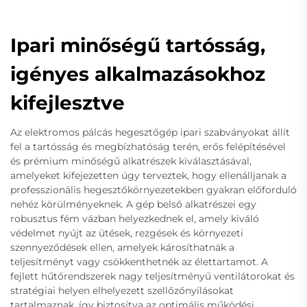
Ipari minőségű tartósság,
igényes alkalmazásokhoz
kifejlesztve
Az elektromos pálcás hegesztőgép ipari szabványokat állít
fel a tartósság és megbízhatóság terén, erős felépítésével
és prémium minőségű alkatrészek kiválasztásával,
amelyeket kifejezetten úgy terveztek, hogy ellenálljanak a
professzionális hegesztőkörnyezetekben gyakran előforduló
nehéz körülményeknek. A gép belső alkatrészei egy
robusztus fém vázban helyezkednek el, amely kiváló
védelmet nyújt az ütések, rezgések és környezeti
szennyeződések ellen, amelyek károsíthatnák a
teljesítményt vagy csökkenthetnék az élettartamot. A
fejlett hűtőrendszerek nagy teljesítményű ventilátorokat és
stratégiai helyen elhelyezett szellőzőnyílásokat
tartalmaznak, így biztosítva az optimális működési