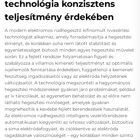
technológia konzisztens
teljesítmény érdekében
A modern elektromos rúdhegesztő kifinomult ívvezérlési
technológiát alkalmaz, amely forradalmasítja a hegesztési
élményt, és korábban soha nem látott stabilitást és
egyenletességet biztosít minden egyes hegesztési művelet
során. Ez a fejlett rendszer folyamatosan figyeli és
szabályozza a villamos kimeneti teljesítményt az optimális
ívjellemzők fenntartása érdekében, függetlenül a bemeneti
feszültség ingadozásaitól vagy az elektróda helyzetének
változásaitól. A technológia megszünteti a hagyományos
hegesztési módszerekkel gyakran járó problémákat, például
az ív táncolását, az egyenetlen behatolást és az előre nem
látható hegesztési minőséget, amelyek gyakran
megnehezítik a kevésbé fejlett berendezések használatát.
Az elektromos rúdhegesztő intelligens vezérlőrendszere
automatikusan kiegyenlíti az ívhossz változásait, biztosítva
a sima elektródafogyást, és csökkentve az elektróda
ragadásának valószínűségét – egy korábban minden szintű