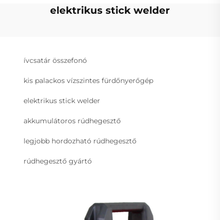
elektrikus stick welder
ívcsatár összefonó
kis palackos vízszintes fürdőnyerőgép
elektrikus stick welder
akkumulátoros rúdhegesztő
legjobb hordozható rúdhegesztő
rúdhegesztő gyártó