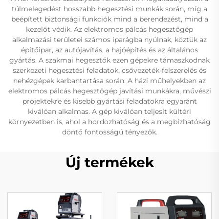
túlmelegedést hosszabb hegesztési munkák során, míg a
beépített biztonsági funkciók mind a berendezést, mind a
kezelőt védik. Az elektromos pálcás hegesztőgép
alkalmazási területei számos iparágba nyúlnak, köztük az
építőipar, az autójavítás, a hajóépítés és az általános
gyártás. A szakmai hegesztők ezen gépekre támaszkodnak
szerkezeti hegesztési feladatok, csővezeték-felszerelés és
nehézgépek karbantartása során. A házi műhelyekben az
elektromos pálcás hegesztőgép javítási munkákra, művészi
projektekre és kisebb gyártási feladatokra egyaránt
kiválóan alkalmas. A gép kiválóan teljesít kültéri
környezetben is, ahol a hordozhatóság és a megbízhatóság
döntő fontosságú tényezők.
Új termékek