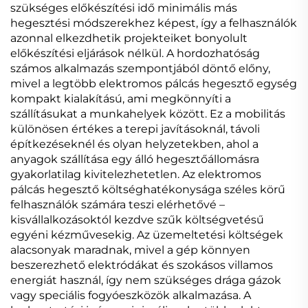
szükséges előkészítési idő minimális más
hegesztési módszerekhez képest, így a felhasználók
azonnal elkezdhetik projekteiket bonyolult
előkészítési eljárások nélkül. A hordozhatóság
számos alkalmazás szempontjából döntő előny,
mivel a legtöbb elektromos pálcás hegesztő egység
kompakt kialakítású, ami megkönnyíti a
szállításukat a munkahelyek között. Ez a mobilitás
különösen értékes a terepi javításoknál, távoli
építkezéseknél és olyan helyzetekben, ahol a
anyagok szállítása egy álló hegesztőállomásra
gyakorlatilag kivitelezhetetlen. Az elektromos
pálcás hegesztő költséghatékonysága széles körű
felhasználók számára teszi elérhetővé –
kisvállalkozásoktól kezdve szűk költségvetésű
egyéni kézművesekig. Az üzemeltetési költségek
alacsonyak maradnak, mivel a gép könnyen
beszerezhető elektródákat és szokásos villamos
energiát használ, így nem szükséges drága gázok
vagy speciális fogyóeszközök alkalmazása. A