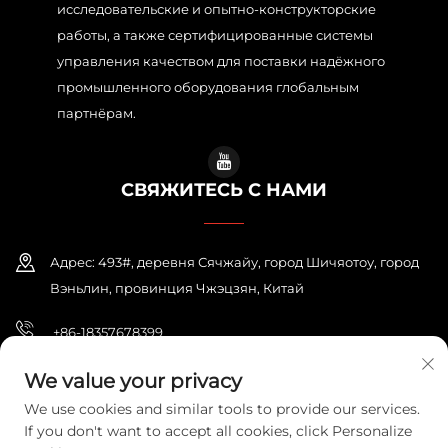
исследовательские и опытно-конструкторские
работы, а также сертифицированные системы
управления качеством для поставки надёжного
промышленного оборудования глобальным
партнёрам.
СВЯЖИТЕСЬ С НАМИ
Адрес: 493#, деревня Сячжайу, город Шичяотоу, город
Вэньлин, провинция Чжэцзян, Китай
+86-18357678399
[email protected]
We value your privacy
We use cookies and similar tools to provide our services.
If you don't want to accept all cookies, click Personalize