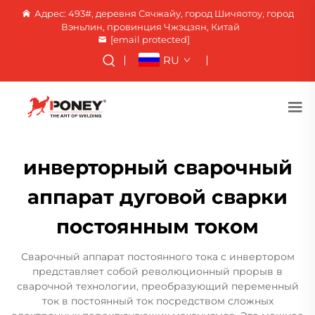
Адрес: 493#, деревня Сячжайу, город Шичяотоу, город
Вэньлин, провинция Чжэцзян, Китай
[email protected]
RU
инверторный сварочный
аппарат дуговой сварки
постоянным током
Сварочный аппарат постоянного тока с инвертором
представляет собой революционный прорыв в
сварочной технологии, преобразующий переменный
ток в постоянный ток посредством сложных