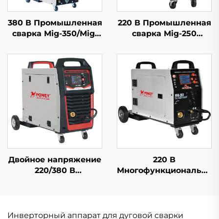
380 В Промышленная
220 В Промышленная
сварка Mig-350/Mig-
сварка Mig-250
500 Отдельная
Многофункциональная
подача проволоки
сварка с защитой
Многофункциональная
углекислым газом
сварка с защитой
Co2 сварка Mig/Mag
углекислым газом
Co2 сварка Mig/Mag
Двойное напряжение
220 В
220/380 В
Многофункциональная
Многофункциональная
сварка Mig-200
сварка Mig-250
Двойной импульс
Двойной импульс
ЖК-дисплей
ЖК-дисплей
цифровой контроль
Инверторный аппарат для дуговой сварки