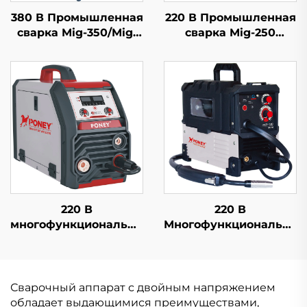
380 В Промышленная
220 В Промышленная
сварка Mig-350/Mig-
сварка Mig-250
500 Отдельная
Многофункциональная
подача проволоки
сварка с защитой
Многофункциональная
углекислым газом
сварка с защитой
Co2 сварка Mig/Mag
углекислым газом
Co2 сварка Mig/Mag
220 В
220 В
многофункциональный
Многофункциональный
инверторный
инверторный мини-
сварочный аппарат
сварочный аппарат
MIG Mig-160 с
MIG Mig-140 с
цифровым
цифровым
Сварочный аппарат с двойным напряжением
управлением,
управлением
обладает выдающимися преимуществами,