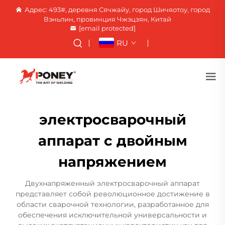
Адрес: 493#, деревня Сячжайу, город Шичяотоу, город
Вэньлин, провинция Чжэцзян, Китай
[email protected]
RU
электросварочный
аппарат с двойным
напряжением
Двухнапряженный электросварочный аппарат
представляет собой революционное достижение в
области сварочной технологии, разработанное для
обеспечения исключительной универсальности и