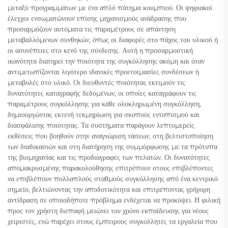
μεταξύ προγραμμάτων με ένα απλό πάτημα κουμπιού. Οι ψηφιακοί
έλεγχοι ενσωματώνουν επίσης μηχανισμούς ανάδρασης που
προσαρμόζουν αυτόματα τις παραμέτρους σε απάντηση
μεταβαλλόμενων συνθηκών, όπως οι διαφορές στο πάχος του υλικού ή
οι ασυνέπειες στο κενό της σύνδεσης. Αυτή η προσαρμοστική
ικανότητα διατηρεί την ποιότητα της συγκόλλησης ακόμη και όταν
αντιμετωπίζονται λιγότερο ιδανικές προετοιμασίες συνδέσεων ή
μεταβολές στο υλικό. Οι διευθυντές ποιότητας εκτιμούν τις
δυνατότητες καταγραφής δεδομένων, οι οποίες καταγράφουν τις
παραμέτρους συγκόλλησης για κάθε ολοκληρωμένη συγκόλληση,
δημιουργώντας εκτενή τεκμηρίωση για σκοπούς εντοπισμού και
διασφάλισης ποιότητας. Τα συστήματα παράγουν λεπτομερείς
εκθέσεις που βοηθούν στην αναγνώριση τάσεων, στη βελτιστοποίηση
των διαδικασιών και στη διατήρηση της συμμόρφωσης με τα πρότυπα
της βιομηχανίας και τις προδιαγραφές των πελατών. Οι δυνατότητες
απομακρυσμένης παρακολούθησης επιτρέπουν στους επιβλέποντες
να επιβλέπουν πολλαπλούς σταθμούς συγκόλλησης από ένα κεντρικό
σημείο, βελτιώνοντας την αποδοτικότητα και επιτρέποντας γρήγορη
αντίδραση σε οποιοδήποτε πρόβλημα ενδέχεται να προκύψει. Η φιλική
προς τον χρήστη διεπαφή μειώνει τον χρόνο εκπαίδευσης για νέους
χειριστές, ενώ παρέχει στους έμπειρους συγκολλητές τα εργαλεία που