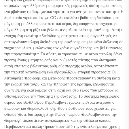
ασφαλών συγκολλήσεων με εξαιρετικές μηχανικές ιδιότητες, οι οποίες
υπερβαίνουν τα βιομηχανικά πρότυπα για αντοχή και ανθεκτικότητα. Η
διαδικασία προστασίας με CO₂ διευκολύνει βαθύτερη διείσδυση σε
σύγκριση με άλλα προστατευτικά αέρια, δημιουργώντας ισχυρότερη
σύγκολληση στη ρίζα και βελτιωμένη αξιοπιστία της σύνδεσης. Αυτή η
ενισχυμένη ικανότητα διείσδυσης επιτρέπει στους συγκολλητές να
επιτυγχάνουν πλήρη διείσδυση της σύνδεσης σε μία μόνο διέλευση σε
παχύτερα υλικά, μειώνοντας τον χρόνο συγκόλλησης και βελτιώνοντας
την παραγωγικότητα. Το σύστημα προστασίας με αέριο περιλαμβάνει
προηγμένους μετρητές ροής και ρυθμιστές πίεσης που διατηρούν
αυτόματα τους βέλτιστους ρυθμούς παροχής αερίου, αποτρέποντας
την περιττή κατανάλωση ενώ εξασφαλίζουν επαρκή προστασία. Οι
λειτουργίες προ-ροής και μετα-ροής προστατεύουν τη σύνδεση κατά
την έναρξη του τόξου και την πλήρωση της κρατήρα, εξαλείφοντας
συνηθισμένα ελαττώματα στην αρχή και στο τέλος που μπορούν να
υπονομεύσουν την ποιότητα της σύνδεσης. Το σύστημα διαχείρισης
αερίου του εξοπλισμού περιλαμβάνει χαρακτηριστικά ανίχνευσης
διαρροών και παρακολούθησης που ειδοποιούν τους χειριστές για
οποιαδήποτε διαταραχή στην παροχή αερίου, προλαμβάνοντας την
παραγωγή μολυσμένων συγκολλήσεων και την απώλεια υλικού.
Περιβαλλοντικά οφέλη προκύπτουν από την αποτελεσματική χρήση