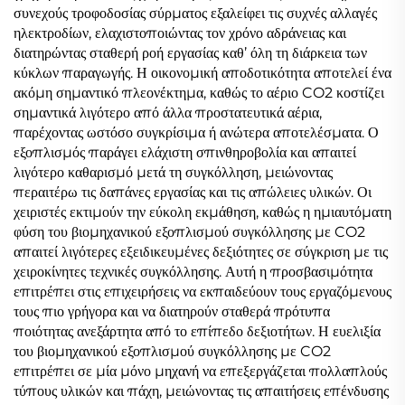
συνεχούς τροφοδοσίας σύρματος εξαλείφει τις συχνές αλλαγές
ηλεκτροδίων, ελαχιστοποιώντας τον χρόνο αδράνειας και
διατηρώντας σταθερή ροή εργασίας καθ’ όλη τη διάρκεια των
κύκλων παραγωγής. Η οικονομική αποδοτικότητα αποτελεί ένα
ακόμη σημαντικό πλεονέκτημα, καθώς το αέριο CO2 κοστίζει
σημαντικά λιγότερο από άλλα προστατευτικά αέρια,
παρέχοντας ωστόσο συγκρίσιμα ή ανώτερα αποτελέσματα. Ο
εξοπλισμός παράγει ελάχιστη σπινθηροβολία και απαιτεί
λιγότερο καθαρισμό μετά τη συγκόλληση, μειώνοντας
περαιτέρω τις δαπάνες εργασίας και τις απώλειες υλικών. Οι
χειριστές εκτιμούν την εύκολη εκμάθηση, καθώς η ημιαυτόματη
φύση του βιομηχανικού εξοπλισμού συγκόλλησης με CO2
απαιτεί λιγότερες εξειδικευμένες δεξιότητες σε σύγκριση με τις
χειροκίνητες τεχνικές συγκόλλησης. Αυτή η προσβασιμότητα
επιτρέπει στις επιχειρήσεις να εκπαιδεύουν τους εργαζόμενους
τους πιο γρήγορα και να διατηρούν σταθερά πρότυπα
ποιότητας ανεξάρτητα από το επίπεδο δεξιοτήτων. Η ευελιξία
του βιομηχανικού εξοπλισμού συγκόλλησης με CO2
επιτρέπει σε μία μόνο μηχανή να επεξεργάζεται πολλαπλούς
τύπους υλικών και πάχη, μειώνοντας τις απαιτήσεις επένδυσης