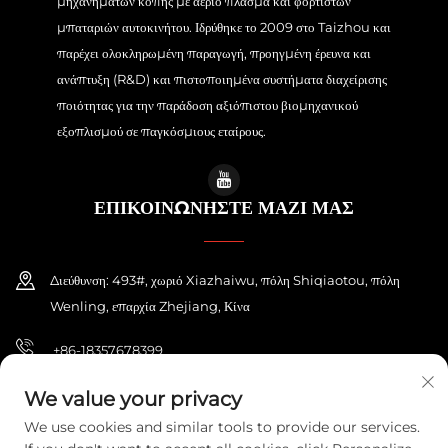
μηχανημάτων κοπής με αέριο πλάσμα και φορτιστών
μπαταριών αυτοκινήτου. Ιδρύθηκε το 2009 στο Taizhou και
παρέχει ολοκληρωμένη παραγωγή, προηγμένη έρευνα και
ανάπτυξη (R&D) και πιστοποιημένα συστήματα διαχείρισης
ποιότητας για την παράδοση αξιόπιστου βιομηχανικού
εξοπλισμού σε παγκόσμιους εταίρους.
ΕΠΙΚΟΙΝΩΝΗΣΤΕ ΜΑΖΙ ΜΑΣ
Διεύθυνση: 493#, χωριό Xiazhaiwu, πόλη Shiqiaotou, πόλη
Wenling, επαρχία Zhejiang, Κίνα
+86-18357678399
[email protected]
We value your privacy
We use cookies and similar tools to provide our services.