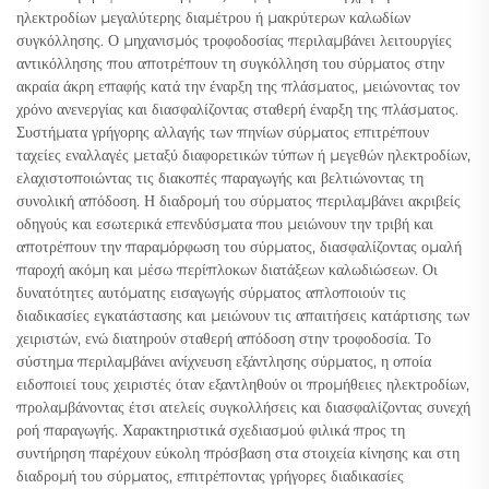
ηλεκτροδίων μεγαλύτερης διαμέτρου ή μακρύτερων καλωδίων
συγκόλλησης. Ο μηχανισμός τροφοδοσίας περιλαμβάνει λειτουργίες
αντικόλλησης που αποτρέπουν τη συγκόλληση του σύρματος στην
ακραία άκρη επαφής κατά την έναρξη της πλάσματος, μειώνοντας τον
χρόνο ανενεργίας και διασφαλίζοντας σταθερή έναρξη της πλάσματος.
Συστήματα γρήγορης αλλαγής των πηνίων σύρματος επιτρέπουν
ταχείες εναλλαγές μεταξύ διαφορετικών τύπων ή μεγεθών ηλεκτροδίων,
ελαχιστοποιώντας τις διακοπές παραγωγής και βελτιώνοντας τη
συνολική απόδοση. Η διαδρομή του σύρματος περιλαμβάνει ακριβείς
οδηγούς και εσωτερικά επενδύσματα που μειώνουν την τριβή και
αποτρέπουν την παραμόρφωση του σύρματος, διασφαλίζοντας ομαλή
παροχή ακόμη και μέσω περίπλοκων διατάξεων καλωδιώσεων. Οι
δυνατότητες αυτόματης εισαγωγής σύρματος απλοποιούν τις
διαδικασίες εγκατάστασης και μειώνουν τις απαιτήσεις κατάρτισης των
χειριστών, ενώ διατηρούν σταθερή απόδοση στην τροφοδοσία. Το
σύστημα περιλαμβάνει ανίχνευση εξάντλησης σύρματος, η οποία
ειδοποιεί τους χειριστές όταν εξαντληθούν οι προμήθειες ηλεκτροδίων,
προλαμβάνοντας έτσι ατελείς συγκολλήσεις και διασφαλίζοντας συνεχή
ροή παραγωγής. Χαρακτηριστικά σχεδιασμού φιλικά προς τη
συντήρηση παρέχουν εύκολη πρόσβαση στα στοιχεία κίνησης και στη
διαδρομή του σύρματος, επιτρέποντας γρήγορες διαδικασίες