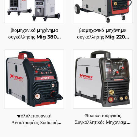
βιομηχανικό μηχάνημα
βιομηχανικό μηχάνημα
συγκόλλησης Mig 380V
συγκόλλησης Mig 220V
Mig-500 πολυλειτουργικό
Mig-250 πολυλειτουργικό
με προστασία αερίου CO2,
με προστασία αερίου CO2,
μηχάνημα συγκόλλησης
μηχάνημα συγκόλλησης
Mig/Mag με gouging
Mig/Mag
πολυλειτουργικός
πολυλειτουργική
Συγκολλητικός Μηχανισμός
Αντιστροφέας Συσκευή
Αντιστροφέα MIG 220V
Συγκόλλησης MIG 220V
Mig-164 Ψηφιακός Έλεγχος
Mig-200, Ψηφιακός