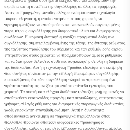
εξελιγμένα ψηφιακά συστήματα ελέγχου που μεταρρυθμίζουν την
ακρίβεια και τη συνέπεια της συγκόλλησης σε όλες τις εφαρμογές.
Αυτές οι προηγμένες μονάδες ελέγχου ενσωματώνουν τεχνολογία
μικροεπεξεργαστή, η οποία επιτρέπει στους χειριστές να
προγραμματίζουν, να αποθηκεύουν και να ανακαλούν συγκεκριμένες
παραμέτρους συγκόλλησης για διαφορετικά υλικά και διαμορφώσεις
συνδέσεων. Η ψηφιακή διεπαφή εμφανίζει πραγματικά δεδομένα
συγκόλλησης, συμπεριλαμβανομένης της τάσης, της έντασης ρεύματος,
της ταχύτητας προώθησης του σύρματος και των ρυθμών ροής αερίου,
επιτρέποντας στους χειριστές να πραγματοποιούν άμεσες ρυθμίσεις
και να διατηρούν βέλτιστες συνθήκες συγκόλλησης σε όλη τη διάρκεια
της διαδικασίας. Αυτή η τεχνολογική πρόοδος εξαλείφει την εκτίμηση
που συνήθως συνδεόταν με την επιλογή παραμέτρων συγκόλλησης,
διασφαλίζοντας ότι κάθε συγκόλληση πληροί τα προκαθορισμένα
πρότυπα ποιότητας, ανεξάρτητα από το επίπεδο εμπειρίας του
χειριστή. Τα συστήματα ελέγχου διαθέτουν τράπεζες μνήμης ικανές να
αποθηκεύουν εκατοντάδες προγράμματα συγκόλλησης, επιτρέποντας
γρήγορες αλλαγές ρύθμισης για διαφορετικές παραγωγικές διαδικασίες
χωρίς χειροκίνητη επαναβαθμονόμηση. Αυτή η δυνατότητα
αποδεικνύεται ανεκτίμητη σε παραγωγικά περιβάλλοντα όπου
πολλαπλά προϊόντα απαιτούν διαφορετικές προδιαγραφές
συγκόλλησης, καθώς οι χειριστές μπορούν να εναλλάσσονται αμέσως