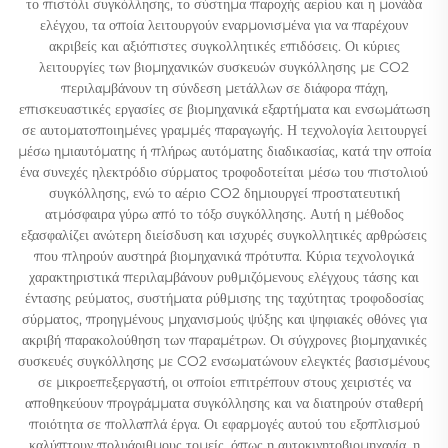
το πιστόλι συγκόλλησης, το σύστημα παροχής αερίου και η μονάδα
ελέγχου, τα οποία λειτουργούν εναρμονισμένα για να παρέχουν
ακριβείς και αξιόπιστες συγκολλητικές επιδόσεις. Οι κύριες
λειτουργίες των βιομηχανικών συσκευών συγκόλλησης με CO2
περιλαμβάνουν τη σύνδεση μετάλλων σε διάφορα πάχη,
επισκευαστικές εργασίες σε βιομηχανικά εξαρτήματα και ενσωμάτωση
σε αυτοματοποιημένες γραμμές παραγωγής. Η τεχνολογία λειτουργεί
μέσω ημιαυτόματης ή πλήρως αυτόματης διαδικασίας, κατά την οποία
ένα συνεχές ηλεκτρόδιο σύρματος τροφοδοτείται μέσω του πιστολιού
συγκόλλησης, ενώ το αέριο CO2 δημιουργεί προστατευτική
ατμόσφαιρα γύρω από το τόξο συγκόλλησης. Αυτή η μέθοδος
εξασφαλίζει ανώτερη διείσδυση και ισχυρές συγκολλητικές αρθρώσεις
που πληρούν αυστηρά βιομηχανικά πρότυπα. Κύρια τεχνολογικά
χαρακτηριστικά περιλαμβάνουν ρυθμιζόμενους ελέγχους τάσης και
έντασης ρεύματος, συστήματα ρύθμισης της ταχύτητας τροφοδοσίας
σύρματος, προηγμένους μηχανισμούς ψύξης και ψηφιακές οθόνες για
ακριβή παρακολούθηση των παραμέτρων. Οι σύγχρονες βιομηχανικές
συσκευές συγκόλλησης με CO2 ενσωματώνουν ελεγκτές βασισμένους
σε μικροεπεξεργαστή, οι οποίοι επιτρέπουν στους χειριστές να
αποθηκεύουν προγράμματα συγκόλλησης και να διατηρούν σταθερή
ποιότητα σε πολλαπλά έργα. Οι εφαρμογές αυτού του εξοπλισμού
καλύπτουν πολυάριθμους τομείς, όπως η αυτοκινητοβιομηχανία, η