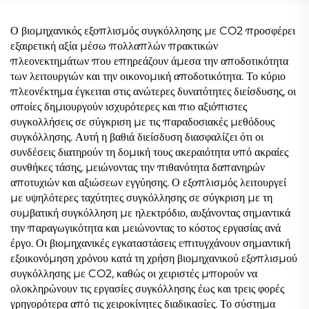
Σήματος, Μονή
Έλεγχος Συγκεραστικής
Συγκεραστική Λειτουργία
Λειτουργίας MIG
Ο βιομηχανικός εξοπλισμός συγκόλλησης με CO2 προσφέρει
Παλμών
εξαιρετική αξία μέσω πολλαπλών πρακτικών
πλεονεκτημάτων που επηρεάζουν άμεσα την αποδοτικότητα
των λειτουργιών και την οικονομική αποδοτικότητα. Το κύριο
πλεονέκτημα έγκειται στις ανώτερες δυνατότητες διείσδυσης, οι
οποίες δημιουργούν ισχυρότερες και πιο αξιόπιστες
συγκολλήσεις σε σύγκριση με τις παραδοσιακές μεθόδους
συγκόλλησης. Αυτή η βαθιά διείσδυση διασφαλίζει ότι οι
συνδέσεις διατηρούν τη δομική τους ακεραιότητα υπό ακραίες
συνθήκες τάσης, μειώνοντας την πιθανότητα δαπανηρών
αποτυχιών και αξιώσεων εγγύησης. Ο εξοπλισμός λειτουργεί
με υψηλότερες ταχύτητες συγκόλλησης σε σύγκριση με τη
συμβατική συγκόλληση με ηλεκτρόδιο, αυξάνοντας σημαντικά
την παραγωγικότητα και μειώνοντας το κόστος εργασίας ανά
έργο. Οι βιομηχανικές εγκαταστάσεις επιτυγχάνουν σημαντική
εξοικονόμηση χρόνου κατά τη χρήση βιομηχανικού εξοπλισμού
συγκόλλησης με CO2, καθώς οι χειριστές μπορούν να
ολοκληρώνουν τις εργασίες συγκόλλησης έως και τρεις φορές
γρηγορότερα από τις χειροκίνητες διαδικασίες. Το σύστημα