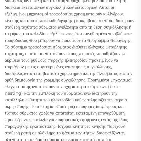
διασφαλίζουν ομαλή και σταθερή παροχή ηλεκτροδίου καθ’ όλη τη
διάρκεια εκτεταμένων συγκολλητικών λειτουργιών. Αυτοί οι
εξελιγμένοι μηχανισμοί τροφοδοσίας χρησιμοποιούν κυλίνδρους
κίνησης και συστήματα καθοδήγησης με ακρίβεια, οι οποίοι διατηρούν
σταθερή ταχύτητα σύρματος ανεξάρτητα από τη θέση συγκόλλησης ή
το μήκος του καλωδίου, εξαλείφοντας έτσι συνηθισμένα προβλήματα
τροφοδοσίας που μπορούν να διακόψουν το πρόγραμμα παραγωγής.
Το σύστημα τροφοδοσίας σύρματος διαθέτει ελέγχους μεταβλητής
ταχύτητας, οι οποίοι επιτρέπουν στους χειριστές να ρυθμίζουν με
ακρίβεια τους ρυθμούς παροχής ηλεκτροδίου προκειμένου να
ταιριάζουν με τις συγκεκριμένες απαιτήσεις συγκόλλησης,
διασφαλίζοντας έτσι βέλτιστα χαρακτηριστικά της πλάσματος και την
ορθή δημιουργία της γραμμής συγκόλλησης. Προηγμένοι μηχανισμοί
ελέγχου τάσης αποτρέπουν τον σχηματισμό «κόμπων» (bird-
nesting) και την εμπλοκή του σύρματος, ενώ διατηρούν την
κατάλληλη ευθύτητα του ηλεκτροδίου καθώς πλησιάζει την ακραία
άκρη επαφής. Το σύστημα υποστηρίζει διάφορες διαμέτρους και
τύπους σύρματος χωρίς να απαιτείται εκτεταμένη επαναρύθμιση,
προσφέροντας ευελιξία για διαφορετικές εφαρμογές εντός της ίδιας
παραγωγικής εγκατάστασης. Ισχυροί κινητήρες κίνησης παρέχουν
σταθερή ροπή σε ολόκληρο το φάσμα ταχυτήτων, διασφαλίζοντας
αξιόπιστη τροφοδοσία σύρματος ακόμη και κατά τη χρήση