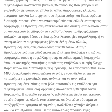
συγκολλητών αναπτύσσει βασικές πλατφόρμες που μπορούν να
ενισχυθούν με διάφορες επιλογές, όπως διαφορετικές κλίμακες
ρεύματος, κύκλοι λειτουργίας, συστήματα ψύξης και διαμορφώσεις
διεπαφής, προκειμένου να ανταποκριθούν στις ειδικές απαιτήσεις
εφαρμογής. Η προσαρμογή επεκτείνεται στα συστήματα ελέγχου, όπου
οι κατασκευαστές μπορούν να τροποποιήσουν τα προγράμματα
παλμών, να προσθέσουν ειδικευμένες λειτουργίες συγκόλλησης ή να
ενσωματώσουν συγκεκριμένες βάσεις δεδομένων υλικών,
προσαρμοσμένες στις διαδικασίες των πελατών. Αυτή η
προσαρμοστικότητα αποδεικνύεται ιδιαίτερα πολύτιμη για ειδικές
εφαρμογές, όπως η συγκόλληση στην αεροδιαστημική βιομηχανία,
όπου οι αυστηρές απαιτήσεις ποιότητας επιβάλλουν ακριβή έλεγχο
παραμέτρων και δυνατότητες τεκμηρίωσης. Το εργοστάσιο παλμικών
MIG συγκολλητών συνεργάζεται στενά με τους πελάτες για να
κατανοήσει τις μοναδικές τους ανάγκες και να αναπτύξει
προσαρμοσμένες λύσεις που βελτιστοποιούν τις επιδόσεις για
συγκεκριμένα υλικά, διαμορφώσεις συνδέσεων ή περιβάλλοντα
παραγωγής. Η ευελιξία εφαρμογής εκδηλώνεται μέσω της εκτενούς
συμβατότητας με υλικά, επιτρέποντας σε ένα μόνο σύστημα να
επεξεργάζεται κράματα αλουμινίου, ανοξείδωτα χάλυβα, άνθρακα
χάλυβα και εξωτικά υλικά, με τις κατάλληλες προσαρμογές