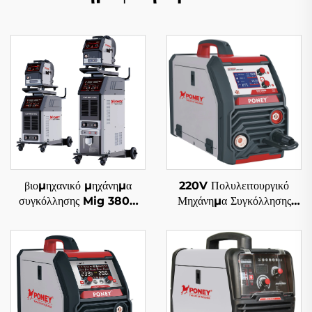
βιομηχανικό μηχάνημα
220V Πολυλειτουργικό
συγκόλλησης Mig 380V
Μηχάνημα Συγκόλλησης
Mig-500 πολυλειτουργικό
Inverter Mig Mig-200
με προστασία αερίου CO2,
Διπλός Παλμός LCD
μηχάνημα συγκόλλησης
Ψηφιακός Έλεγχος
Mig/Mag με gouging
Συγκολλήσης Mig με
Συνεργικό Σύστημα