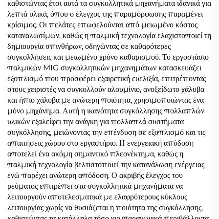
καθιστώντας έτσι αυτά τα συγκολλητικά μηχανήματα ιδανικά για
λεπτά υλικά, όπου ο έλεγχος της παραμόρφωσης παραμένει
κρίσιμος. Οι πελάτες επωφελούνται από μειωμένο κόστος
καταναλωσίμων, καθώς η παλμική τεχνολογία ελαχιστοποιεί τη
δημιουργία σπινθήρων, οδηγώντας σε καθαρότερες
συγκολλήσεις και μειωμένο χρόνο καθαρισμού. Το εργοστάσιο
παλμικών MIG συγκολλητικών μηχανημάτων κατασκευάζει
εξοπλισμό που προσφέρει εξαιρετική ευελιξία, επιτρέποντας
στους χειριστές να συγκολλούν αλουμίνιο, ανοξείδωτο χάλυβα
και ήπιο χάλυβα με ανώτερη ποιότητα, χρησιμοποιώντας ένα
μόνο μηχάνημα. Αυτή η ικανότητα συγκόλλησης πολλαπλών
υλικών εξαλείφει την ανάγκη για πολλαπλά συστήματα
συγκόλλησης, μειώνοντας την επένδυση σε εξοπλισμό και τις
απαιτήσεις χώρου στο εργαστήριο. Η ενεργειακή απόδοση
αποτελεί ένα ακόμη σημαντικό πλεονέκτημα, καθώς η
παλμική τεχνολογία βελτιστοποιεί την κατανάλωση ενέργειας
ενώ παρέχει ανώτερη απόδοση. Ο ακριβής έλεγχος του
ρεύματος επιτρέπει στα συγκολλητικά μηχανήματα να
λειτουργούν αποτελεσματικά με ελαφρύτερους κύκλους
λειτουργίας χωρίς να θυσιάζεται η ποιότητα της συγκόλλησης,
καθιστώντας τα κατάλληλα τόσο για παραγωγικά περιβάλλοντα