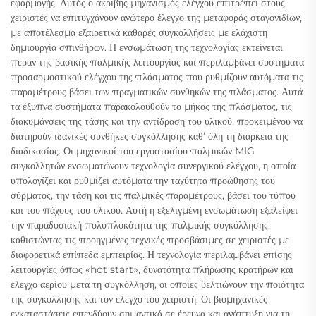
εφαρμογής. Αυτός ο ακριβής μηχανισμός ελέγχου επιτρέπει στους
χειριστές να επιτυγχάνουν ανώτερο έλεγχο της μεταφοράς σταγονιδίων,
με αποτέλεσμα εξαιρετικά καθαρές συγκολλήσεις με ελάχιστη
δημιουργία σπινθήρων. Η ενσωμάτωση της τεχνολογίας εκτείνεται
πέραν της βασικής παλμικής λειτουργίας και περιλαμβάνει συστήματα
προσαρμοστικού ελέγχου της πλάσματος που ρυθμίζουν αυτόματα τις
παραμέτρους βάσει των πραγματικών συνθηκών της πλάσματος. Αυτά
τα έξυπνα συστήματα παρακολουθούν το μήκος της πλάσματος, τις
διακυμάνσεις της τάσης και την αντίδραση του υλικού, προκειμένου να
διατηρούν ιδανικές συνθήκες συγκόλλησης καθ’ όλη τη διάρκεια της
διαδικασίας. Οι μηχανικοί του εργοστασίου παλμικών MIG
συγκολλητών ενσωματώνουν τεχνολογία συνεργικού ελέγχου, η οποία
υπολογίζει και ρυθμίζει αυτόματα την ταχύτητα προώθησης του
σύρματος, την τάση και τις παλμικές παραμέτρους, βάσει του τύπου
και του πάχους του υλικού. Αυτή η εξελιγμένη ενσωμάτωση εξαλείφει
την παραδοσιακή πολυπλοκότητα της παλμικής συγκόλλησης,
καθιστώντας τις προηγμένες τεχνικές προσβάσιμες σε χειριστές με
διαφορετικά επίπεδα εμπειρίας. Η τεχνολογία περιλαμβάνει επίσης
λειτουργίες όπως «hot start», δυνατότητα πλήρωσης κρατήρων και
έλεγχο αερίου μετά τη συγκόλληση, οι οποίες βελτιώνουν την ποιότητα
της συγκόλλησης και τον έλεγχο του χειριστή. Οι βιομηχανικές
εγκαταστάσεις επενδύουν σημαντικά σε έρευνα και ανάπτυξη για τη