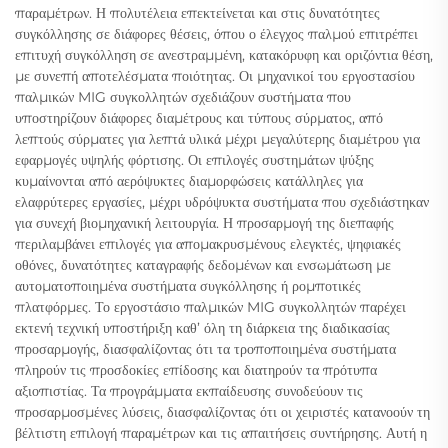
παραμέτρων. Η πολυτέλεια επεκτείνεται και στις δυνατότητες
συγκόλλησης σε διάφορες θέσεις, όπου ο έλεγχος παλμού επιτρέπει
επιτυχή συγκόλληση σε ανεστραμμένη, κατακόρυφη και οριζόντια θέση,
με συνεπή αποτελέσματα ποιότητας. Οι μηχανικοί του εργοστασίου
παλμικών MIG συγκολλητών σχεδιάζουν συστήματα που
υποστηρίζουν διάφορες διαμέτρους και τύπους σύρματος, από
λεπτούς σύρματες για λεπτά υλικά μέχρι μεγαλύτερης διαμέτρου για
εφαρμογές υψηλής φόρτισης. Οι επιλογές συστημάτων ψύξης
κυμαίνονται από αερόψυκτες διαμορφώσεις κατάλληλες για
ελαφρύτερες εργασίες, μέχρι υδρόψυκτα συστήματα που σχεδιάστηκαν
για συνεχή βιομηχανική λειτουργία. Η προσαρμογή της διεπαφής
περιλαμβάνει επιλογές για απομακρυσμένους ελεγκτές, ψηφιακές
οθόνες, δυνατότητες καταγραφής δεδομένων και ενσωμάτωση με
αυτοματοποιημένα συστήματα συγκόλλησης ή ρομποτικές
πλατφόρμες. Το εργοστάσιο παλμικών MIG συγκολλητών παρέχει
εκτενή τεχνική υποστήριξη καθ’ όλη τη διάρκεια της διαδικασίας
προσαρμογής, διασφαλίζοντας ότι τα τροποποιημένα συστήματα
πληρούν τις προσδοκίες επίδοσης και διατηρούν τα πρότυπα
αξιοπιστίας. Τα προγράμματα εκπαίδευσης συνοδεύουν τις
προσαρμοσμένες λύσεις, διασφαλίζοντας ότι οι χειριστές κατανοούν τη
βέλτιστη επιλογή παραμέτρων και τις απαιτήσεις συντήρησης. Αυτή η