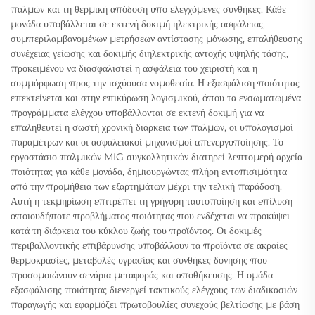
παλμών και τη θερμική απόδοση υπό ελεγχόμενες συνθήκες. Κάθε
μονάδα υποβάλλεται σε εκτενή δοκιμή ηλεκτρικής ασφάλειας,
συμπεριλαμβανομένων μετρήσεων αντίστασης μόνωσης, επαλήθευσης
συνέχειας γείωσης και δοκιμής διηλεκτρικής αντοχής υψηλής τάσης,
προκειμένου να διασφαλιστεί η ασφάλεια του χειριστή και η
συμμόρφωση προς την ισχύουσα νομοθεσία. Η εξασφάλιση ποιότητας
επεκτείνεται και στην επικύρωση λογισμικού, όπου τα ενσωματωμένα
προγράμματα ελέγχου υποβάλλονται σε εκτενή δοκιμή για να
επαληθευτεί η σωστή χρονική διάρκεια των παλμών, οι υπολογισμοί
παραμέτρων και οι ασφαλειακοί μηχανισμοί απενεργοποίησης. Το
εργοστάσιο παλμικών MIG συγκολλητικών διατηρεί λεπτομερή αρχεία
ποιότητας για κάθε μονάδα, δημιουργώντας πλήρη εντοπισιμότητα
από την προμήθεια των εξαρτημάτων μέχρι την τελική παράδοση.
Αυτή η τεκμηρίωση επιτρέπει τη γρήγορη ταυτοποίηση και επίλυση
οποιουδήποτε προβλήματος ποιότητας που ενδέχεται να προκύψει
κατά τη διάρκεια του κύκλου ζωής του προϊόντος. Οι δοκιμές
περιβαλλοντικής επιβάρυνσης υποβάλλουν τα προϊόντα σε ακραίες
θερμοκρασίες, μεταβολές υγρασίας και συνθήκες δόνησης που
προσομοιώνουν σενάρια μεταφοράς και αποθήκευσης. Η ομάδα
εξασφάλισης ποιότητας διενεργεί τακτικούς ελέγχους των διαδικασιών
παραγωγής και εφαρμόζει πρωτοβουλίες συνεχούς βελτίωσης με βάση