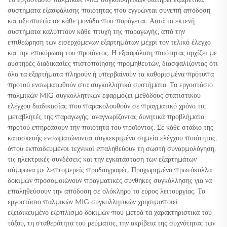
συστήματα εξασφάλισης ποιότητας που εγγυώνται συνεπή απόδοση
και αξιοπιστία σε κάθε μονάδα που παράγεται. Αυτά τα εκτενή
συστήματα καλύπτουν κάθε πτυχή της παραγωγής, από την
επιθεώρηση των εισερχόμενων εξαρτημάτων μέχρι τον τελικό έλεγχο
και την επικύρωση του προϊόντος. Η εξασφάλιση ποιότητας αρχίζει με
αυστηρές διαδικασίες πιστοποίησης προμηθευτών, διασφαλίζοντας ότι
όλα τα εξαρτήματα πληρούν ή υπερβαίνουν τα καθορισμένα πρότυπα
προτού ενσωματωθούν στα συγκολλητικά συστήματα. Το εργοστάσιο
παλμικών MIG συγκολλητικών εφαρμόζει μεθόδους στατιστικού
ελέγχου διαδικασίας που παρακολουθούν σε πραγματικό χρόνο τις
μεταβλητές της παραγωγής, αναγνωρίζοντας δυνητικά προβλήματα
προτού επηρεάσουν την ποιότητα του προϊόντος. Σε κάθε στάδιο της
κατασκευής ενσωματώνονται συγκεκριμένα σημεία ελέγχου ποιότητας,
όπου εκπαιδευμένοι τεχνικοί επαληθεύουν τη σωστή συναρμολόγηση,
τις ηλεκτρικές συνδέσεις και την εγκατάσταση των εξαρτημάτων
σύμφωνα με λεπτομερείς προδιαγραφές. Προχωρημένα πρωτόκολλα
δοκιμών προσομοιώνουν πραγματικές συνθήκες συγκόλλησης για να
επαληθεύσουν την απόδοση σε ολόκληρο το εύρος λειτουργίας. Το
εργοστάσιο παλμικών MIG συγκολλητικών χρησιμοποιεί
εξειδικευμένο εξοπλισμό δοκιμών που μετρά τα χαρακτηριστικά του
τόξου, τη σταθερότητα του ρεύματος, την ακρίβεια της συχνότητας των