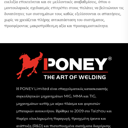
ευελιξία επεκτείνεται και σε μελλοντικές αναβαθμίσεις, όπου ο
μοντουλαρικός σχεδιασμός επιτρέπει στους πελάτες να βελτιώνουν τις
δυνατότητες των συστημάτων τους καθώς εξελίσσονται οι απαιτήσεις,
χωρίς να χρειάζεται πλήρης αντικατάσταση του συστήματος,
προσφέροντας μακροπρόθεσμη αξία και προσαρμοστικότητα.
Η PONEY Limited είναι επαγγελματικός κατασκευαστής
συγκολλητικών μηχανημάτων MIG, MMA και TIG,
μηχανημάτων κοπής με αέριο πλάσμα και φορτιστών
μπαταριών αυτοκινήτου. Ιδρύθηκε το 2009 στο Taizhou και
παρέχει ολοκληρωμένη παραγωγή, προηγμένη έρευνα και
ανάπτυξη (R&D) και πιστοποιημένα συστήματα διαχείρισης