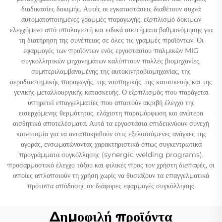
διαδικασίες δοκιμής. Αυτές οι εγκαταστάσεις διαθέτουν συχνά
αυτοματοποιημένες γραμμές παραγωγής, εξοπλισμό δοκιμών
ελεγχόμενο από υπολογιστή και ειδικά συστήματα βαθμονόμησης για
τη διατήρηση της συνέπειας σε όλες τις γραμμές προϊόντων. Οι
εφαρμογές των προϊόντων ενός εργοστασίου παλμικών MIG
συγκολλητικών μηχανημάτων καλύπτουν πολλές βιομηχανίες,
συμπεριλαμβανομένης της αυτοκινητοβιομηχανίας, της
αεροδιαστημικής παραγωγής, της ναυπηγικής, της κατασκευής και της
γενικής μεταλλουργικής κατασκευής. Ο εξοπλισμός που παράγεται
υπηρετεί επαγγελματίες που απαιτούν ακριβή έλεγχο της
εισερχόμενης θερμότητας, ελάχιστη παραμόρφωση και ανώτερα
αισθητικά αποτελέσματα. Αυτά τα εργοστάσια επιδεικνύουν συνεχή
καινοτομία για να ανταποκριθούν στις εξελισσόμενες ανάγκες της
αγοράς, ενσωματώνοντας χαρακτηριστικά όπως συγκεντρωτικά
προγράμματα συγκόλλησης (synergic welding programs),
προσαρμοστικό έλεγχο τόξου και φιλικές προς τον χρήστη διεπαφές, οι
οποίες απλοποιούν τη χρήση χωρίς να θυσιάζουν τα επαγγελματικά
πρότυπα απόδοσης σε διάφορες εφαρμογές συγκόλλησης.
Δημοφιλή προϊόντα