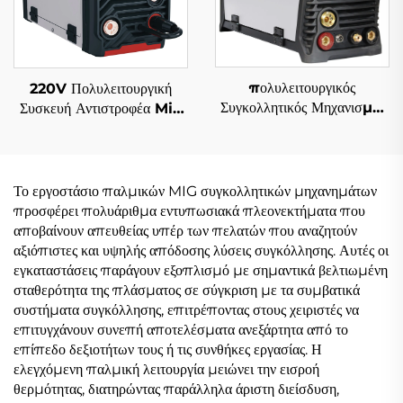
πολυλειτουργικός
220V Πολυλειτουργική
Συγκολλητικός Μηχανισμός
Συσκευή Αντιστροφέα Mig
Αντιστροφέα MIG 220V
Συγκόλλησης Mig-200
Mig-164 Ψηφιακός Έλεγχος
Μονού Παλμού με Ψηφιακό
Σήματος, Μονή
Έλεγχο και Συνεργικό
Συγκεραστική Λειτουργία
Σύστημα Συγκόλλησης
Το εργοστάσιο παλμικών MIG συγκολλητικών μηχανημάτων
Παλμών
προσφέρει πολυάριθμα εντυπωσιακά πλεονεκτήματα που
αποβαίνουν απευθείας υπέρ των πελατών που αναζητούν
αξιόπιστες και υψηλής απόδοσης λύσεις συγκόλλησης. Αυτές οι
εγκαταστάσεις παράγουν εξοπλισμό με σημαντικά βελτιωμένη
σταθερότητα της πλάσματος σε σύγκριση με τα συμβατικά
συστήματα συγκόλλησης, επιτρέποντας στους χειριστές να
επιτυγχάνουν συνεπή αποτελέσματα ανεξάρτητα από το
επίπεδο δεξιοτήτων τους ή τις συνθήκες εργασίας. Η
ελεγχόμενη παλμική λειτουργία μειώνει την εισροή
θερμότητας, διατηρώντας παράλληλα άριστη διείσδυση,